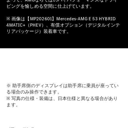
Brake
ビングを愉しめる空間に仕上げています。
CLA
Shooting
New
※ 画像は【MP202601】Mercedes-AMG E 53 HYBRID
Brake
4MATIC+（PHEV）、有償オプション（デジタルインテ
C-Class
リアパッケージ）装着車です。
Stationwagon
C-Class All-
Terrain
E-Class
Stationwagon
E-Class All-
Terrain
試乗リクエ
※ 助手席側のディスプレイは助手席に乗員が座ってい
スト
る場合のみ操作できます。
オンライン
※ 写真の仕様・装備は、日本仕様と異なる場合があり
ショールー
ます。
ム
Compact