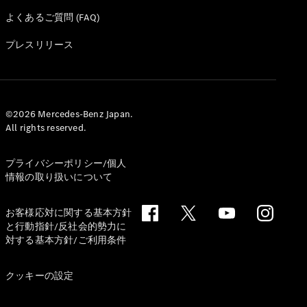
ショールー
よくあるご質問 (FAQ)
ム
認定中古車
プレスリリース
検索
フェア・イ
ベント キャ
©2026 Mercedes-Benz Japan.
ンペーン
All rights reserved.
ファイナン
ス(リース/
プライバシーポリシー/個人
ローン)
情報の取り扱いについて
法人のお客
様へ
お客様応対に関する基本方針
認定中古車
と行動指針/反社会的勢力に
とは
対する基本方針/ご利用条件
買取サービ
ス
見積シミュ
クッキーの設定
レーション