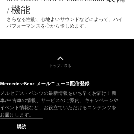
All Coupé
/ 機能
CLE Coupé
Mercedes-
さらなる性能、心地よいサウンドなどによって、ハイ
AMG GT
パフォーマンスを心から愉しめます。
Coupé
Mercedes-
AMG GT 4-
Door-Coupé
Mercedes-
AMG GT
New
電気
4-Door-
トップに戻る
Coupé
Mercedes-Benz メールニュース配信登録
試乗リクエ
メルセデス・ベンツの最新情報をいち早くお届け！新
スト
車/中古車の情報、サービスのご案内、キャンペーンや
オンライン
ショールー
イベント情報など、お役立ていただけるコンテンツを
ム
お届けします。
Cabriolet/Roadster
購読