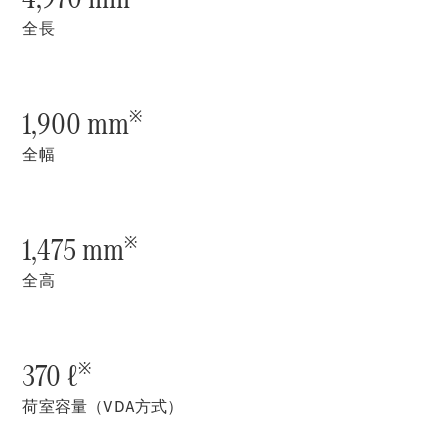
New models
全長
電気自動車モデル
プラグインハイブリッドモデル
1,900 mm
※
Sedan
全幅
1,475 mm
※
全高
All Sedan
CLA
電気
Sedan
CLA
New
370 ℓ
Sedan
※
C-Class
荷室容量（VDA方式）
Sedan
EQS
電気