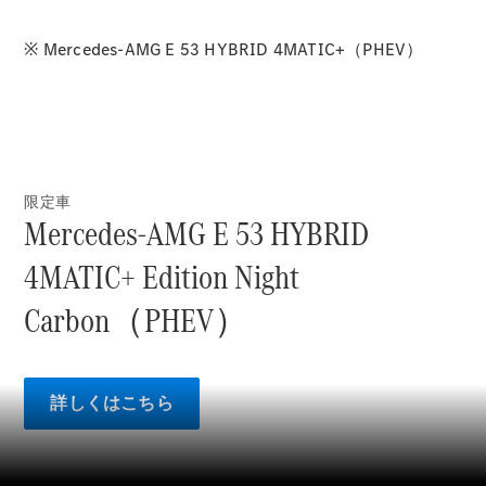
Sedan
E-Class
Sedan
※ Mercedes-AMG E 53 HYBRID 4MATIC+（PHEV）
S-Class
New
Sedan
S-Class
Sedan
New
Long
Mercedes-
限定車
Maybach
New
Mercedes-AMG E 53 HYBRID
S-Class
4MATIC+ Edition Night
試乗リクエ
Carbon（PHEV）
スト
オンライン
ショールー
ム
詳しくはこちら
SUV