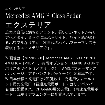
エクステリア
Mercedes-AMG E-Class Sedan
All SUV
EQA
エクステリア
電気
EQE
電気
SUV
迫力と自信に満ちたフロント、長いボンネットからリ
EQS
アへとダイナミックに流れるサイド、ワイド感が溢れ
電気
SUV
るパワフルなリアが、次世代のハイパフォーマンスを
Mercedes-
表現するエクステリアです。
Maybach
電気
EQS SUV
※ 画像は【MP202601】Mercedes-AMG E 53 HYBRID
GLA
4MATIC+（PHEV）、有償オプション（MANUFAKTURオ
GLB
パリスホワイト（メタリック）、AMGパフォーマンス
GLC
パッケージ、アドバンスドパッケージ）装着車です。
GLC Coupé
※ 日本仕様の充電口は2箇所あり、充電用ウォールユニ
GLE
ット用の充電口（普通充電用ポート）はリアバンパー
GLE Coupé
右側に配置され、CHAdeMO用の充電口（急速充電用ポ
GLS
ート）は左リアフェンダーに配置されています。
Mercedes-
Maybach