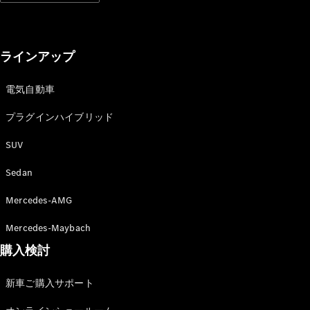
ラインアップ
All
Cabriolet/Roadster
電気自動車
CLE
Cabriolet
プラグインハイブリッド
Mercedes-
AMG SL
SUV
Roadster
Mercedes-
Sedan
Maybach SL
Mercedes-AMG
試乗リクエ
Mercedes-Maybach
スト
購入検討
オンライン
ショールー
ム
新車ご購入サポート
Mini Van