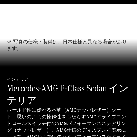
GLS
G-
電気
Class
G-Class
試乗リクエ
※ 写真の仕様・装備は、日本仕様と異なる場合があり
スト
ます。
オンライン
ショールー
ム
Stationwagon
インテリア
Mercedes-AMG E-Class Sedan イン
テリア
ホールド性に優れる本革（AMGナッパレザー）シー
All
ト、思いのままの操作性をもたらすAMGドライブコン
Stationwagon
トロールスイッチ付のAMGパフォーマンスステアリン
CLA
グ（ナッパレザー）、AMG仕様のディスプレイ表示に
Shooting
New
電気
よって、AMGならではのハイパフォーマンスなドライ