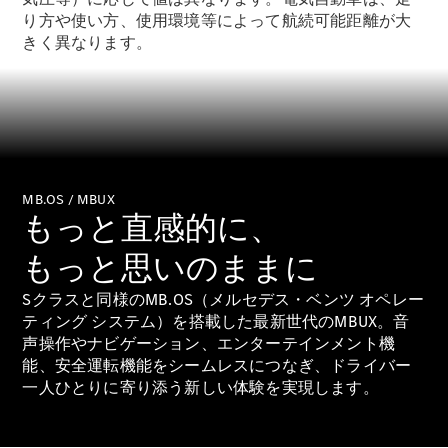
り方や使い方、使用環境等によって航続可能距離が大
きく異なります。
All SUV
EQA
電気
EQE
電気
SUV
EQS
電気
SUV
Mercedes-
MB.OS / MBUX
もっと直感的に、
Maybach
電気
EQS SUV
もっと思いのままに
GLA
GLB
Sクラスと同様のMB.OS（メルセデス・ベンツ オペレー
GLC
ティング システム）を搭載した最新世代のMBUX。音
GLC Coupé
声操作やナビゲーション、エンターテインメント機
GLE
能、安全運転機能をシームレスにつなぎ、ドライバー
GLE Coupé
一人ひとりに寄り添う新しい体験を実現します。
GLS
Mercedes-
Maybach