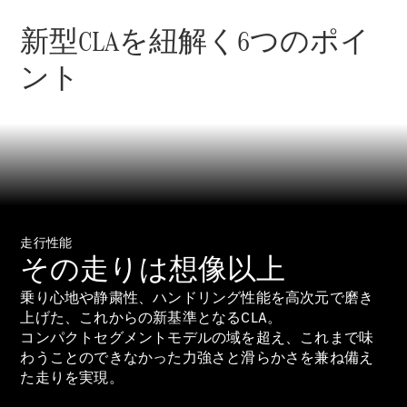
New models
新型CLAを紐解く6つのポイ
電気自動車モデル
ント
プラグインハイブリッドモデル
Sedan
走行性能
All Sedan
その走りは想像以上
CLA
電気
Sedan
乗り心地や静粛性、ハンドリング性能を高次元で磨き
CLA
上げた、これからの新基準となるCLA。
New
Sedan
コンパクトセグメントモデルの域を超え、これまで味
C-Class
わうことのできなかった力強さと滑らかさを兼ね備え
Sedan
た走りを実現。
EQS
電気