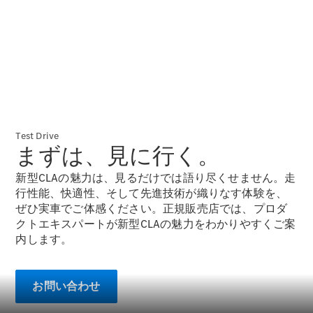
Brake
CLA
Shooting
New
Brake
C-Class
Stationwagon
C-Class All-
Terrain
E-Class
Test Drive
Stationwagon
まずは、見に行く。
E-Class All-
Terrain
新型CLAの魅力は、見るだけでは語り尽くせません。走
行性能、快適性、そして先進技術が織りなす体験を、
試乗リクエ
ぜひ実車でご体感ください。正規販売店では、プロダ
スト
クトエキスパートが新型CLAの魅力をわかりやすくご案
オンライン
内します。
ショールー
ム
Compact
お問い合わせ