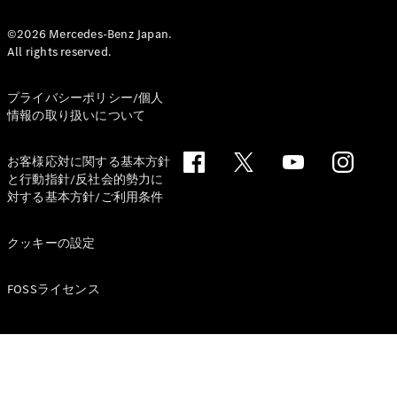
デザイン＆
©2026 Mercedes-Benz Japan.
All rights reserved.
コンセプト
カー
サステナビ
プライバシーポリシー/個人
リティ
情報の取り扱いについて
スポンサー
シップ /
お客様応対に関する基本方針
CSR
と行動指針/反社会的勢力に
対する基本方針/ご利用条件
メルセデ
ス・ベン
クッキーの設定
ツ
FOSSライセンス