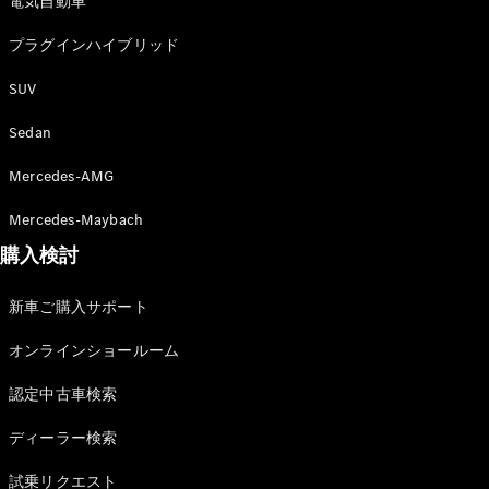
電気自動車
故障や事故
の際のサポ
プラグインハイブリッド
ート
SUV
保険
Sedan
Mercedes-
Benz Rent
Mercedes-AMG
Mercedes-Maybach
Mercedes-
購入検討
Benz アプリ
新車ご購入サポート
各種リクエ
スト/お問
オンラインショールーム
い合わせ
取扱説明書
認定中古車検索
ディーラー検索
試乗リクエスト