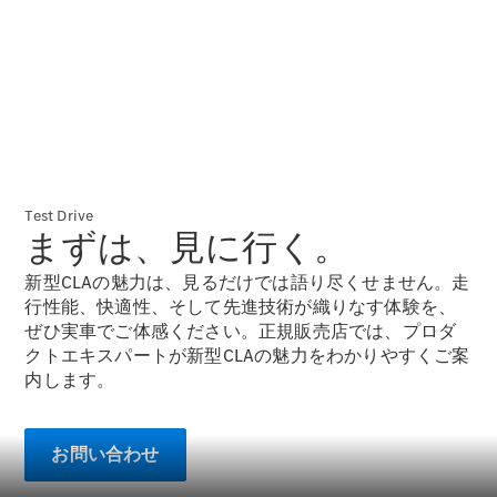
Brake
CLA
Shooting
New
Brake
C-Class
Stationwagon
C-Class All-
Terrain
E-Class
Test Drive
Stationwagon
まずは、見に行く。
E-Class All-
Terrain
新型CLAの魅力は、見るだけでは語り尽くせません。走
行性能、快適性、そして先進技術が織りなす体験を、
試乗リクエ
ぜひ実車でご体感ください。正規販売店では、プロダ
スト
クトエキスパートが新型CLAの魅力をわかりやすくご案
オンライン
内します。
ショールー
ム
Compact
お問い合わせ