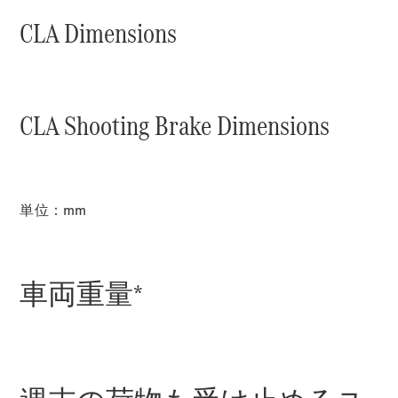
All Coupé
CLA Dimensions
CLE Coupé
Mercedes-
AMG GT
Coupé
Mercedes-
CLA Shooting Brake Dimensions
AMG GT 4-
Door-Coupé
Mercedes-
AMG GT
New
電気
4-Door-
単位：mm
Coupé
試乗リクエ
スト
車両重量*
オンライン
ショールー
ム
Cabriolet/Roadster