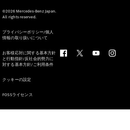
デザイン＆
©2026 Mercedes-Benz Japan.
All rights reserved.
コンセプト
カー
サステナビ
プライバシーポリシー/個人
リティ
情報の取り扱いについて
スポンサー
シップ /
お客様応対に関する基本方針
CSR
と行動指針/反社会的勢力に
対する基本方針/ご利用条件
メルセデ
ス・ベン
クッキーの設定
ツ
FOSSライセンス