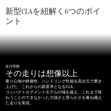
New models
新型CLAを紐解く6つのポイ
電気自動車モデル
ント
プラグインハイブリッドモデル
Sedan
走行性能
All Sedan
その走りは想像以上
CLA
電気
Sedan
乗り心地や静粛性、ハンドリング性能を高次元で磨き
CLA
上げた、これからの新基準となるCLA。
New
Sedan
コンパクトセグメントモデルの域を超え、これまで味
C-Class
わうことのできなかった力強さと滑らかさを兼ね備え
Sedan
た走りを実現。
EQS
電気