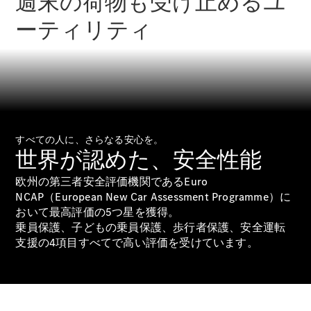
週末の荷物も受け止めるユ
ーティリティ
All
Cabriolet/Roadster
CLE
Cabriolet
Mercedes-
すべての人に、さらなる安心を。
AMG SL
世界が認めた、安全性能
Roadster
Mercedes-
欧州の第三者安全評価機関であるEuro
Maybach SL
NCAP（European New Car Assessment Programme）に
おいて最高評価の5つ星を獲得。
試乗リクエ
乗員保護、子どもの乗員保護、歩行者保護、安全運転
スト
支援の4項目すべてで高い評価を受けています。
オンライン
ショールー
ム
Mini Van