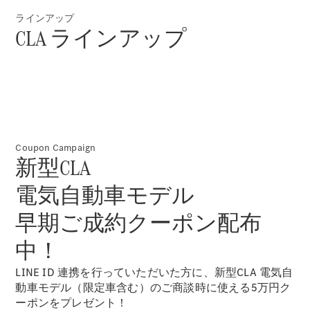
ラインアップ
CLA ラインアップ
V-Class
試乗リクエ
スト
Coupon Campaign
オンライン
新型CLA
ショールー
ム
電気自動車モデル
早期ご成約クーポン配布
試乗リクエスト
オンラインショールーム
中！
LINE ID 連携を行っていただいた方に、新型CLA 電気自
動車モデル（限定車含む）のご商談時に使える5万円ク
ーポンをプレゼント！