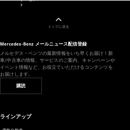
トップに戻る
Mercedes-Benz メールニュース配信登録
メルセデス・ベンツの最新情報をいち早くお届け！新
アフターサ
車/中古車の情報、サービスのご案内、キャンペーンや
ービス
イベント情報など、お役立ていただけるコンテンツを
メルセデス
お届けします。
の電気自動
車を選ぶ理
購読
由
サービス入
庫リクエス
ト
ラインアップ
メンテナン
ス＆リペア