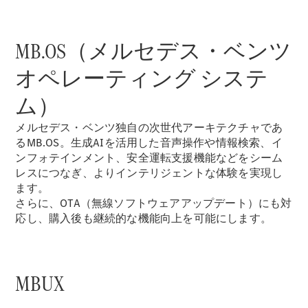
GLS
G-
電気
Class
MB.OS（メルセデス・ベンツ
G-Class
オペレーティング システ
試乗リクエ
スト
ム）
オンライン
メルセデス・ベンツ独自の次世代アーキテクチャであ
ショールー
るMB.OS。生成AIを活用した音声操作や情報検索、イ
ム
ンフォテインメント、安全運転支援機能などをシーム
Stationwagon
レスにつなぎ、よりインテリジェントな体験を実現し
ます。
さらに、OTA（無線ソフトウェアアップデート）にも対
応し、購入後も継続的な機能向上を可能にします。
All
Stationwagon
MBUX
CLA
Shooting
New
電気