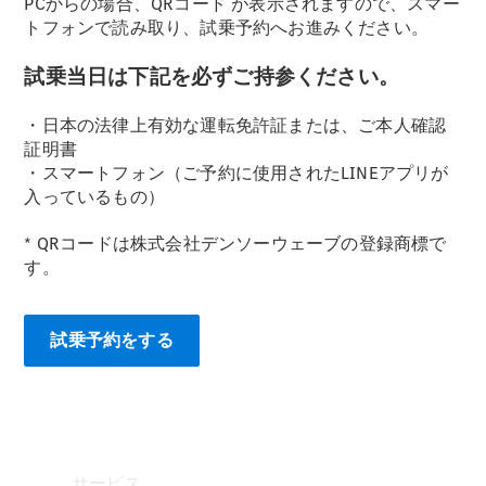
PCからの場合、QRコード
が表示されますので、スマー
トフォンで読み取り、試乗予約へお進みください。
Mercedes-
Benz
試乗当日は下記を必ずご持参ください。
Accessories
ウォールユ
・日本の法律上有効な運転免許証または、ご本人確認
ニット
証明書
Mercedes-
・スマートフォン（ご予約に使用されたLINEアプリが
Benz
入っているもの）
Collection
カーケア
* QRコードは株式会社デンソーウェーブの登録商標で
す。
試乗予約をする
サービス