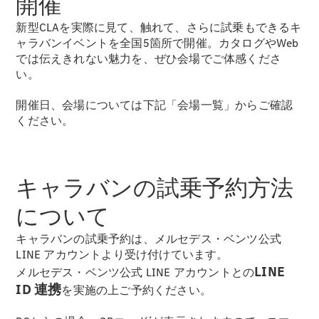
開催
試乗リクエ
新型CLAを実際に見て、触れて、さらに試乗もできるキ
スト
ャラバンイベントを全国5箇所で開催。カタログやWeb
では伝えきれない魅力を、ぜひ会場でご体感くださ
い。
デジタルプ
ロダクト
開催日、会場については下記「会場一覧」からご確認
サービスプ
ください。
ログラム
アクセサ
リー/コレ
クション
キャラバンの試乗予約方法
について
キャラバンの試乗予約は、メルセデス・ベンツ公式
LINE アカウントより受け付けています。
LINE
メルセデス・ベンツ公式 LINE アカウントとの
ID 連携
を実施の上ご予約ください。
*