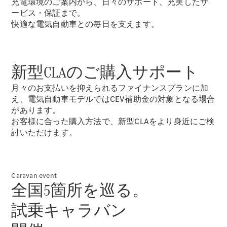
充電環境のご案内から、日々のサポート、充実したサ
ショールー
ービス・保証まで。
ム
快適な電気自動車との毎日を支えます。
認定中古車
検索
新型CLAのご購入サポート
フェア・イ
ベント キャ
月々のお支払いを抑えられるファイナンスプランに加
ンペーン
え、電気自動車モデルではCEV補助金の対象となる場合
ファイナン
があります。
ス(リース/
お客様に合った購入方法で、新型CLAをより身近にご検
ローン)
討いただけます。
法人のお客
様へ
認定中古車
とは
Caravan event
買取サービ
全国5箇所を巡る。
ス
見積シミュ
試乗キャラバン
レーション