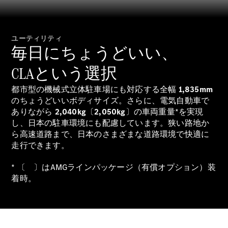
ユーティリティ
毎日にちょうどいい、
All Compact
A-Class
CLAという選択
B-Class
都市型の機械式立体駐車場にも対応する全幅
1,835mm
のちょうどいいボディサイズ。さらに、電気自動車で
試乗リクエ
ありながら
2,040kg
〔
2,050kg
〕の車両重量*を実現
スト
し、日本の駐車環境にも配慮しています。狭い路地か
オンライン
ら高速道路まで、日本のさまざまな道路環境で快適に
ショールー
走行できます。
ム
Coupé
* 〔 〕はAMGラインパッケージ（有償オプション）装
着時。