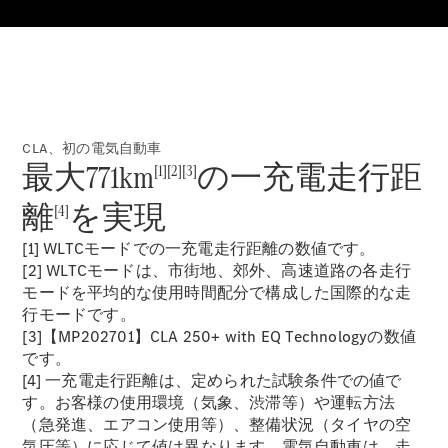
Sedan
E-Class
Sedan
S-Class
New
Sedan
S-Class
Sedan
New
CLA、初の電気自動車
Long
最大771km
の一充電走行距
[1][2][3]
Mercedes-
Maybach
New
離
を実現
[4]
S-Class
[1] WLTCモードでの一充電走行距離の数値です。
試乗リクエ
[2] WLTCモードは、市街地、郊外、高速道路の各走行
スト
モードを平均的な使用時間配分で構成した国際的な走
オンライン
行モードです。
ショールー
[3]【MP202701】CLA 250+ with EQ Technologyの数値
ム
です。
SUV
[4] 一充電走行距離は、定められた試験条件での値で
す。お客様の使用環境（気象、渋滞等）や運転方法
（急発進、エアコン使用等）、整備状況（タイヤの空
気圧等）に応じて値は異なります。電気自動車は、走