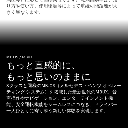
り方や使い方、使用環境等によって航続可能距離が大
きく異なります。
All SUV
EQA
電気
EQE
電気
SUV
EQS
電気
SUV
Mercedes-
MB.OS / MBUX
もっと直感的に、
Maybach
電気
EQS SUV
もっと思いのままに
GLA
GLB
Sクラスと同様のMB.OS（メルセデス・ベンツ オペレー
GLC
ティング システム）を搭載した最新世代のMBUX。音
GLC Coupé
声操作やナビゲーション、エンターテインメント機
GLE
能、安全運転機能をシームレスにつなぎ、ドライバー
GLE Coupé
一人ひとりに寄り添う新しい体験を実現します。
GLS
Mercedes-
Maybach