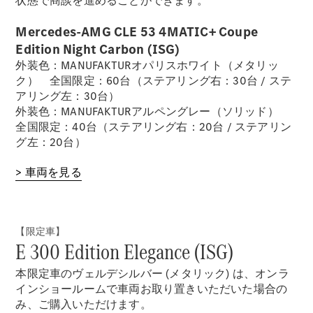
状態で商談を進めることができます。
デザイン＆
Mercedes-AMG CLE 53 4MATIC+ Coupe
コンセプト
Edition Night Carbon (ISG)
カー
外装色：MANUFAKTURオパリスホワイト（メタリッ
サステナビ
ク） 全国限定：60台（ステアリング右：30台 / ステ
リティ
アリング左：30台）
スポンサー
外装色：MANUFAKTURアルペングレー（ソリッド）
シップ /
全国限定：40台（ステアリング右：20台 / ステアリン
CSR
グ左：20台）
メルセデ
> 車両を見る
ス・ベン
ツ
【限定車】
E 300 Edition Elegance (ISG)
本限定車のヴェルデシルバー (メタリック) は、オンラ
インショールームで車両お取り置きいただいた場合の
み、ご購入いただけます。