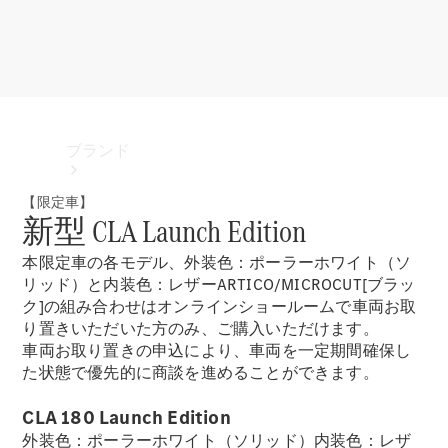
ブランド
【限定車】
新型 CLA Launch Edition
本限定車の各モデル、外装色：ポーラーホワイト（ソ
リッド）と内装色：レザーARTICO/MICROCUT[ブラッ
ク]の組み合わせはオンラインショールームで車両お取
り置きいただいた方のみ、ご購入いただけます。
ブランド
車両お取り置きの申込により、車両を一定期間確保し
た状態で優先的に商談を進めることができます。
CLA 180 Launch Edition
外装色：ポーラーホワイト（ソリッド）内装色：レザ