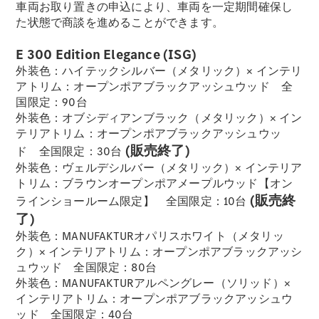
車両お取り置きの申込により、車両を一定期間確保し
た状態で商談を進めることができます。
フェア・イ
ベント キャ
E 300 Edition Elegance (ISG)
ンペーン
外装色：ハイテックシルバー（メタリック）× インテリ
Mercedes-
アトリム：オープンポアブラックアッシュウッド 全
Benz LIVE!
国限定：90台
Mercedes-
外装色：オブシディアンブラック（メタリック）× イン
Benz
テリアトリム：オープンポアブラックアッシュウッ
STUDIO
(販売終了)
ド 全国限定：30台
TOKYO
外装色：ヴェルデシルバー（メタリック）× インテリア
ディーラー
トリム：ブラウンオープンポアメープルウッド【オン
検索
(販売終
ラインショールーム限定】 全国限定：10台
ご購入相談
了)
電気自動車
外装色：MANUFAKTURオパリスホワイト（メタリッ
のご購入サ
ク）× インテリアトリム：オープンポアブラックアッシ
ポート
ュウッド 全国限定：80台
デジタルコ
外装色：MANUFAKTURアルペングレー（ソリッド）×
ンパニオン
インテリアトリム：オープンポアブラックアッシュウ
限定車ライ
ッド 全国限定：40台
ンアップ