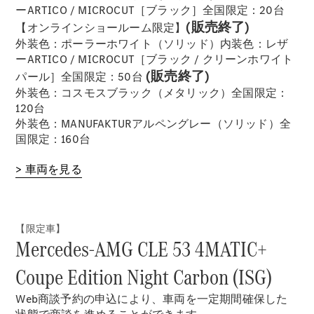
ーARTICO / MICROCUT［ブラック］全国限定：20台
(販売終了)
【オンラインショールーム限定】
外装色：ポーラーホワイト（ソリッド）内装色：レザ
歴史とブラ
ーARTICO / MICROCUT［ブラック / クリーンホワイト
ンド
(販売終了)
パール］全国限定：50台
Mercedes-
外装色：コスモスブラック（メタリック）全国限定：
AMG
120台
Mercedes-
外装色：MANUFAKTURアルペングレー（ソリッド）全
Maybach
国限定：160台
ALL TIME
STARS
> 車両を見る
Defining
Class
テクノロ
ジー
【限定車】
Mercedes-AMG CLE 53 4MATIC+
Coupe Edition Night Carbon (ISG)
Web商談予約の申込により、車両を一定期間確保した