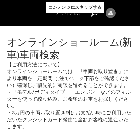
コンテンツにスキップする
プライバシーポリシー
オンラインショールーム(新
車)車両検索
【ご利用方法について】
プライバシ
オンラインショールームでは、『車両お取り置き』に
ーポリシー
より車両を一定期間（[注4]ページ下部をご確認くださ
ラインアップ
い）確保し、優先的に商談を進めることができます。
・「モデル/ボディタイプ」「エンジン」などのフィル
ターを使って絞り込み、ご希望のお車をお探しくださ
い。
・3万円の車両お取り置き料はお支払い時にご利用いた
だいたクレジットカード経由で全額お客様に返金いた
します。
Mercedes-Benz