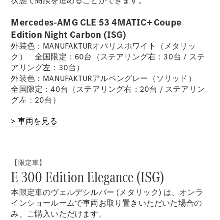
状態で商談を進めることができます。
デザイン＆
Mercedes-AMG CLE 53 4MATIC+ Coupe
コンセプト
Edition Night Carbon (ISG)
カー
外装色：MANUFAKTURオパリスホワイト（メタリッ
サステナビ
ク） 全国限定：60台（ステアリング右：30台 / ステ
リティ
アリング左：30台）
スポンサー
外装色：MANUFAKTURアルペングレー（ソリッド）
シップ /
全国限定：40台（ステアリング右：20台 / ステアリン
CSR
グ左：20台）
メルセデ
> 車両を見る
ス・ベン
ツ
【限定車】
E 300 Edition Elegance (ISG)
本限定車のヴェルデシルバー (メタリック) は、オンラ
インショールームで車両お取り置きいただいた場合の
み、ご購入いただけます。