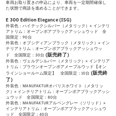
車両お取り置きの申込により、車両を一定期間確保し
た状態で商談を進めることができます。
フェア・イ
ベント キャ
E 300 Edition Elegance (ISG)
ンペーン
外装色：ハイテックシルバー（メタリック）× インテリ
Mercedes-
アトリム：オープンポアブラックアッシュウッド 全
Benz LIVE!
国限定：90台
Mercedes-
外装色：オブシディアンブラック（メタリック）× イン
Benz
テリアトリム：オープンポアブラックアッシュウッ
STUDIO
(販売終了)
ド 全国限定：30台
TOKYO
外装色：ヴェルデシルバー（メタリック）× インテリア
ディーラー
トリム：ブラウンオープンポアメープルウッド【オン
検索
(販売終
ラインショールーム限定】 全国限定：10台
ご購入相談
了)
電気自動車
外装色：MANUFAKTURオパリスホワイト（メタリッ
のご購入サ
ク）× インテリアトリム：オープンポアブラックアッシ
ポート
ュウッド 全国限定：80台
デジタルコ
外装色：MANUFAKTURアルペングレー（ソリッド）×
ンパニオン
インテリアトリム：オープンポアブラックアッシュウ
限定車ライ
ッド 全国限定：40台
ンアップ