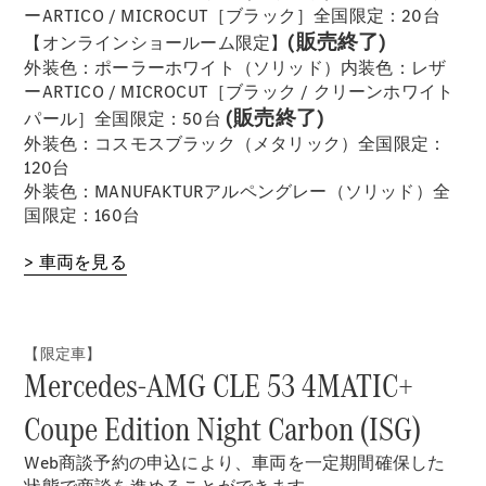
ーARTICO / MICROCUT［ブラック］全国限定：20台
(販売終了)
【オンラインショールーム限定】
外装色：ポーラーホワイト（ソリッド）内装色：レザ
歴史とブラ
ーARTICO / MICROCUT［ブラック / クリーンホワイト
ンド
(販売終了)
パール］全国限定：50台
Mercedes-
外装色：コスモスブラック（メタリック）全国限定：
AMG
120台
Mercedes-
外装色：MANUFAKTURアルペングレー（ソリッド）全
Maybach
国限定：160台
ALL TIME
STARS
> 車両を見る
Defining
Class
テクノロ
ジー
【限定車】
Mercedes-AMG CLE 53 4MATIC+
Coupe Edition Night Carbon (ISG)
Web商談予約の申込により、車両を一定期間確保した