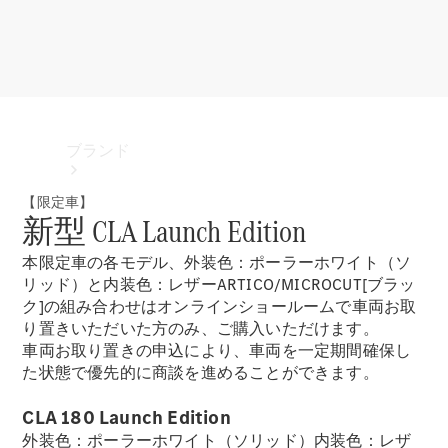
ブランド
【限定車】
新型 CLA Launch Edition
本限定車の各モデル、外装色：ポーラーホワイト（ソ
リッド）と内装色：レザーARTICO/MICROCUT[ブラッ
ク]の組み合わせはオンラインショールームで車両お取
り置きいただいた方のみ、ご購入いただけます。
ブランド
車両お取り置きの申込により、車両を一定期間確保し
た状態で優先的に商談を進めることができます。
CLA 180 Launch Edition
外装色：ポーラーホワイト（ソリッド）内装色：レザ