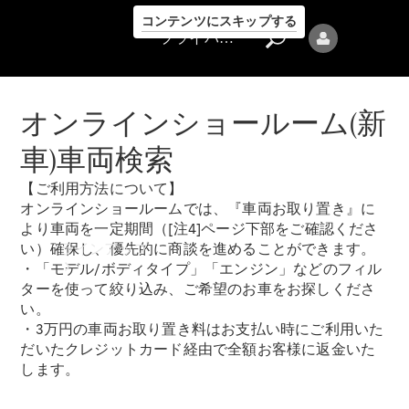
コンテンツにスキップする
プライバシーポリシー
オンラインショールーム(新
車)車両検索
【ご利用方法について】
プライバシ
オンラインショールームでは、『車両お取り置き』に
ーポリシー
より車両を一定期間（[注4]ページ下部をご確認くださ
ラインアップ
い）確保し、優先的に商談を進めることができます。
・「モデル/ボディタイプ」「エンジン」などのフィル
ターを使って絞り込み、ご希望のお車をお探しくださ
い。
・3万円の車両お取り置き料はお支払い時にご利用いた
だいたクレジットカード経由で全額お客様に返金いた
します。
Mercedes-Benz