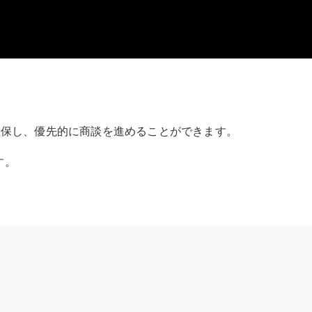
確保し、優先的に商談を進めることができます。
す。