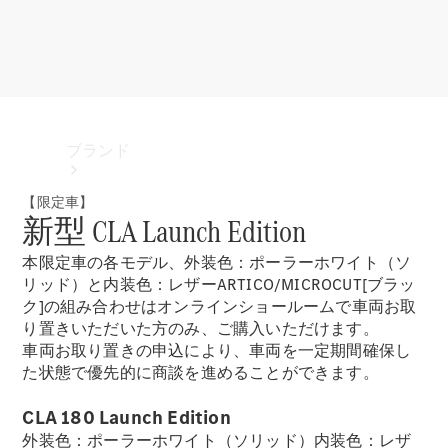
ブランド
【限定車】
新型 CLA Launch Edition
本限定車の各モデル、外装色：ポーラーホワイト（ソ
リッド）と内装色：レザーARTICO/MICROCUT[ブラッ
ク]の組み合わせはオンラインショールームで車両お取
り置きいただいた方のみ、ご購入いただけます。
ブランド
車両お取り置きの申込により、車両を一定期間確保し
た状態で優先的に商談を進めることができます。
CLA 180 Launch Edition
外装色：ポーラーホワイト（ソリッド）内装色：レザ