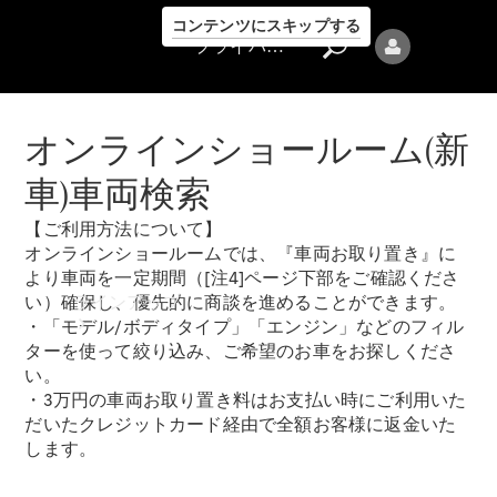
コンテンツにスキップする
プライバシーポリシー
オンラインショールーム(新
車)車両検索
【ご利用方法について】
プライバシ
オンラインショールームでは、『車両お取り置き』に
ーポリシー
より車両を一定期間（[注4]ページ下部をご確認くださ
ラインアップ
い）確保し、優先的に商談を進めることができます。
・「モデル/ボディタイプ」「エンジン」などのフィル
ターを使って絞り込み、ご希望のお車をお探しくださ
い。
・3万円の車両お取り置き料はお支払い時にご利用いた
だいたクレジットカード経由で全額お客様に返金いた
します。
Mercedes-Benz