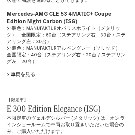
状態で商談を進めることができます。
デザイン＆
Mercedes-AMG CLE 53 4MATIC+ Coupe
コンセプト
Edition Night Carbon (ISG)
カー
外装色：MANUFAKTURオパリスホワイト（メタリッ
サステナビ
ク） 全国限定：60台（ステアリング右：30台 / ステ
リティ
アリング左：30台）
スポンサー
外装色：MANUFAKTURアルペングレー（ソリッド）
シップ /
全国限定：40台（ステアリング右：20台 / ステアリン
CSR
グ左：20台）
メルセデ
> 車両を見る
ス・ベン
ツ
【限定車】
E 300 Edition Elegance (ISG)
本限定車のヴェルデシルバー (メタリック) は、オンラ
インショールームで車両お取り置きいただいた場合の
み、ご購入いただけます。