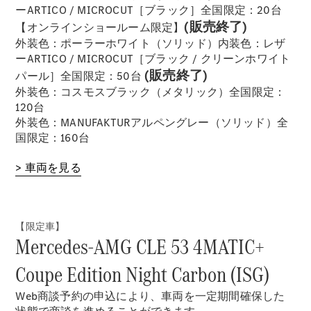
ーARTICO / MICROCUT［ブラック］全国限定：20台
(販売終了)
【オンラインショールーム限定】
外装色：ポーラーホワイト（ソリッド）内装色：レザ
歴史とブラ
ーARTICO / MICROCUT［ブラック / クリーンホワイト
ンド
(販売終了)
パール］全国限定：50台
Mercedes-
外装色：コスモスブラック（メタリック）全国限定：
AMG
120台
Mercedes-
外装色：MANUFAKTURアルペングレー（ソリッド）全
Maybach
国限定：160台
ALL TIME
STARS
> 車両を見る
Defining
Class
テクノロ
ジー
【限定車】
Mercedes-AMG CLE 53 4MATIC+
Coupe Edition Night Carbon (ISG)
Web商談予約の申込により、車両を一定期間確保した