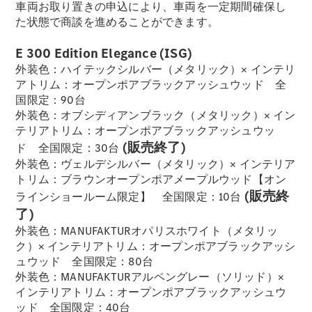
車両お取り置きの申込により、車両を一定期間確保し
た状態で商談を進めることができます。
フェア・イ
ベント キャ
E 300 Edition Elegance (ISG)
ンペーン
外装色：ハイテックシルバー（メタリック）× インテリ
Mercedes-
アトリム：オープンポアブラックアッシュウッド 全
Benz LIVE!
国限定：90台
Mercedes-
外装色：オブシディアンブラック（メタリック）× イン
Benz
テリアトリム：オープンポアブラックアッシュウッ
STUDIO
(販売終了)
ド 全国限定：30台
TOKYO
外装色：ヴェルデシルバー（メタリック）× インテリア
ディーラー
トリム：ブラウンオープンポアメープルウッド【オン
検索
(販売終
ラインショールーム限定】 全国限定：10台
ご購入相談
了)
電気自動車
外装色：MANUFAKTURオパリスホワイト（メタリッ
のご購入サ
ク）× インテリアトリム：オープンポアブラックアッシ
ポート
ュウッド 全国限定：80台
デジタルコ
外装色：MANUFAKTURアルペングレー（ソリッド）×
ンパニオン
インテリアトリム：オープンポアブラックアッシュウ
限定車ライ
ッド 全国限定：40台
ンアップ