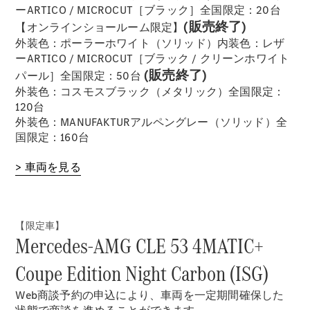
ーARTICO / MICROCUT［ブラック］全国限定：20台
(販売終了)
【オンラインショールーム限定】
外装色：ポーラーホワイト（ソリッド）内装色：レザ
歴史とブラ
ーARTICO / MICROCUT［ブラック / クリーンホワイト
ンド
(販売終了)
パール］全国限定：50台
Mercedes-
外装色：コスモスブラック（メタリック）全国限定：
AMG
120台
Mercedes-
外装色：MANUFAKTURアルペングレー（ソリッド）全
Maybach
国限定：160台
ALL TIME
STARS
> 車両を見る
Defining
Class
テクノロ
ジー
【限定車】
Mercedes-AMG CLE 53 4MATIC+
Coupe Edition Night Carbon (ISG)
Web商談予約の申込により、車両を一定期間確保した