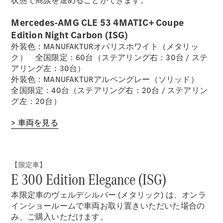
状態で商談を進めることができます。
デザイン＆
Mercedes-AMG CLE 53 4MATIC+ Coupe
コンセプト
Edition Night Carbon (ISG)
カー
外装色：MANUFAKTURオパリスホワイト（メタリッ
サステナビ
ク） 全国限定：60台（ステアリング右：30台 / ステ
リティ
アリング左：30台）
スポンサー
外装色：MANUFAKTURアルペングレー（ソリッド）
シップ /
全国限定：40台（ステアリング右：20台 / ステアリン
CSR
グ左：20台）
メルセデ
> 車両を見る
ス・ベン
ツ
【限定車】
E 300 Edition Elegance (ISG)
本限定車のヴェルデシルバー (メタリック) は、オンラ
インショールームで車両お取り置きいただいた場合の
み、ご購入いただけます。