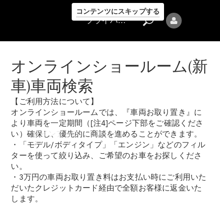
コンテンツにスキップする
プライバシーポリシー
オンラインショールーム(新
車)車両検索
【ご利用方法について】
プライバシ
オンラインショールームでは、『車両お取り置き』に
ーポリシー
より車両を一定期間（[注4]ページ下部をご確認くださ
ラインアップ
い）確保し、優先的に商談を進めることができます。
・「モデル/ボディタイプ」「エンジン」などのフィル
ターを使って絞り込み、ご希望のお車をお探しくださ
い。
・3万円の車両お取り置き料はお支払い時にご利用いた
だいたクレジットカード経由で全額お客様に返金いた
します。
Mercedes-Benz