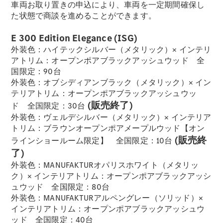
車両お取り置きの申込により、車両を一定期間確保し
た状態で商談を進めることができます。
フェア・イ
ベント キャ
E 300 Edition Elegance (ISG)
ンペーン
外装色：ハイテックシルバー（メタリック）× インテリ
Mercedes-
アトリム：オープンポアブラックアッシュウッド 全
Benz LIVE!
国限定：90台
Mercedes-
外装色：オブシディアンブラック（メタリック）× イン
Benz
テリアトリム：オープンポアブラックアッシュウッ
STUDIO
(販売終了)
ド 全国限定：30台
TOKYO
外装色：ヴェルデシルバー（メタリック）× インテリア
ディーラー
トリム：ブラウンオープンポアメープルウッド【オン
検索
(販売終
ラインショールーム限定】 全国限定：10台
ご購入相談
了)
電気自動車
外装色：MANUFAKTURオパリスホワイト（メタリッ
のご購入サ
ク）× インテリアトリム：オープンポアブラックアッシ
ポート
ュウッド 全国限定：80台
デジタルコ
外装色：MANUFAKTURアルペングレー（ソリッド）×
ンパニオン
インテリアトリム：オープンポアブラックアッシュウ
限定車ライ
ッド 全国限定：40台
ンアップ