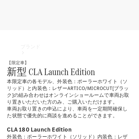
ブランド
【限定車】
新型 CLA Launch Edition
本限定車の各モデル、外装色：ポーラーホワイト（ソ
リッド）と内装色：レザーARTICO/MICROCUT[ブラッ
ク]の組み合わせはオンラインショールームで車両お取
り置きいただいた方のみ、ご購入いただけます。
ブランド
車両お取り置きの申込により、車両を一定期間確保し
た状態で優先的に商談を進めることができます。
CLA 180 Launch Edition
外装色：ポーラーホワイト（ソリッド）内装色：レザ