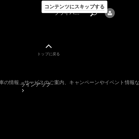
コンテンツにスキップする
プライバシーポリシー
トップに戻る
プライバシ
ーポリシー
古車の情報、サービスのご案内、キャンペーンやイベント情報
ラインアップ
Mercedes-Benz