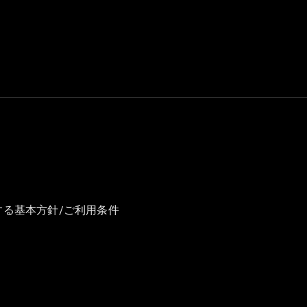
GLS
G-
電気
Class
G-Class
試乗リクエ
スト
オンライン
ショールー
ム
Stationwagon
する基本方針/ご利用条件
All
Stationwagon
CLA
Shooting
New
電気