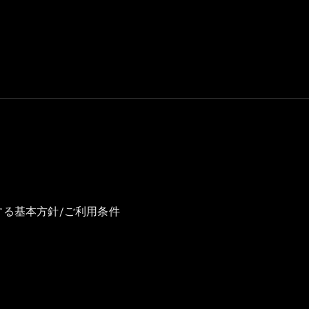
GLS
G-
電気
Class
G-Class
試乗リクエ
スト
オンライン
ショールー
ム
Stationwagon
する基本方針/ご利用条件
All
Stationwagon
CLA
Shooting
New
電気