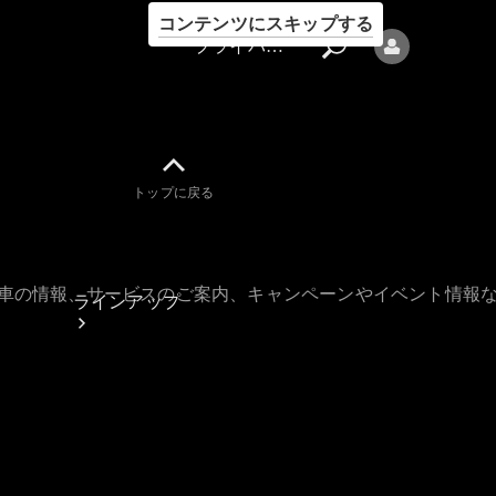
コンテンツにスキップする
プライバシーポリシー
トップに戻る
プライバシ
ーポリシー
古車の情報、サービスのご案内、キャンペーンやイベント情報
ラインアップ
Mercedes-Benz