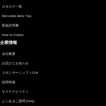
カタログ一覧
Mercedes-Benz Tips
All SUV
EQA
電気
取扱説明書
EQE
電気
SUV
How-to Videos
EQS
電気
企業情報
SUV
Mercedes-
Maybach
電気
会社概要
EQS SUV
GLA
お詫びとお知らせ
GLB
GLC
スポンサーシップ / CSR
GLC Coupé
GLE
採用情報
GLE Coupé
サステナビリティ
GLS
Mercedes-
よくあるご質問 (FAQ)
Maybach