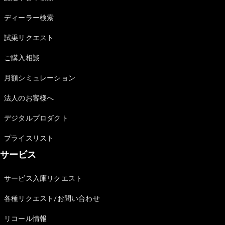
Sedan
E-Class
ディーラー検索
Sedan
S-Class
試乗リクエスト
New
Sedan
S-Class
ご購入相談
Sedan
New
Long
月額シミュレーション
Mercedes-
Maybach
New
法人のお客様へ
S-Class
デジタルプロダクト
試乗リクエ
プライスリスト
スト
サービス
オンライン
ショールー
ム
サービス入庫リクエスト
SUV
各種リクエスト/お問い合わせ
リコール情報