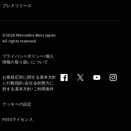
GLS
プレスリリース
G-
電気
Class
G-Class
試乗リクエ
©2026 Mercedes-Benz Japan.
All rights reserved.
スト
オンライン
ショールー
プライバシーポリシー/個人
ム
情報の取り扱いについて
Stationwagon
お客様応対に関する基本方針
と行動指針/反社会的勢力に
対する基本方針/ご利用条件
クッキーの設定
All
Stationwagon
FOSSライセンス
CLA
Shooting
New
電気