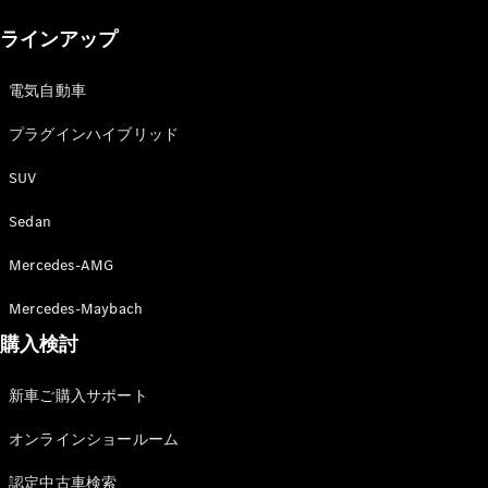
New models
ラインアップ
電気自動車モデル
プラグインハイブリッドモデル
電気自動車
プラグインハイブリッド
Sedan
SUV
Sedan
Mercedes-AMG
All Sedan
Mercedes-Maybach
CLA
購入検討
電気
Sedan
CLA
New
新車ご購入サポート
Sedan
C-Class
オンラインショールーム
Sedan
EQS
電気
認定中古車検索