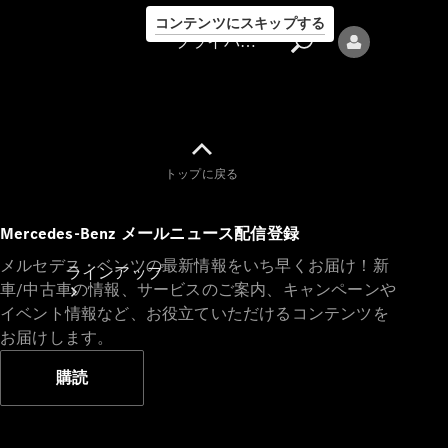
コンテンツにスキップする
プライバシーポリシー
トップに戻る
プライバシ
Mercedes-Benz メールニュース配信登録
ーポリシー
メルセデス・ベンツの最新情報をいち早くお届け！新
ラインアップ
車/中古車の情報、サービスのご案内、キャンペーンや
イベント情報など、お役立ていただけるコンテンツを
お届けします。
購読
Mercedes-Benz