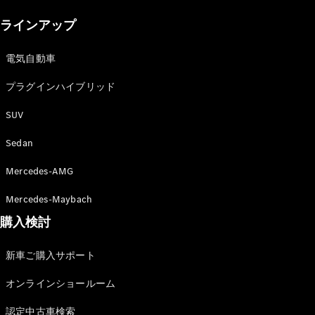
New models
ラインアップ
電気自動車モデル
プラグインハイブリッドモデル
電気自動車
プラグインハイブリッド
Sedan
SUV
Sedan
Mercedes-AMG
All Sedan
Mercedes-Maybach
CLA
購入検討
電気
Sedan
CLA
New
新車ご購入サポート
Sedan
C-Class
オンラインショールーム
Sedan
EQS
電気
認定中古車検索