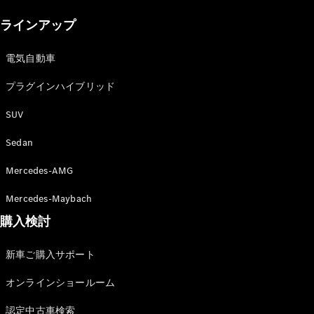
New models
ラインアップ
電気自動車モデル
プラグインハイブリッドモデル
電気自動車
プラグインハイブリッド
Sedan
SUV
Sedan
Mercedes-AMG
All Sedan
Mercedes-Maybach
CLA
購入検討
電気
Sedan
CLA
New
新車ご購入サポート
Sedan
C-Class
オンラインショールーム
Sedan
EQS
電気
認定中古車検索