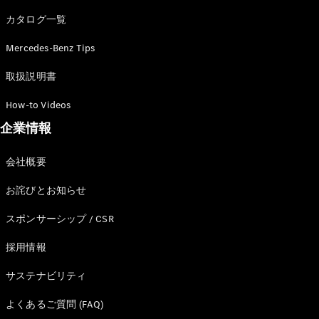
カタログ一覧
Mercedes-Benz Tips
All SUV
EQA
電気
取扱説明書
EQE
電気
SUV
How-to Videos
EQS
電気
企業情報
SUV
Mercedes-
Maybach
電気
会社概要
EQS SUV
GLA
お詫びとお知らせ
GLB
GLC
スポンサーシップ / CSR
GLC Coupé
GLE
採用情報
GLE Coupé
サステナビリティ
GLS
Mercedes-
よくあるご質問 (FAQ)
Maybach