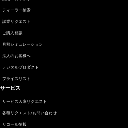
Sedan
E-Class
ディーラー検索
Sedan
S-Class
試乗リクエスト
New
Sedan
S-Class
ご購入相談
Sedan
New
Long
月額シミュレーション
Mercedes-
Maybach
New
法人のお客様へ
S-Class
デジタルプロダクト
試乗リクエ
プライスリスト
スト
サービス
オンライン
ショールー
ム
サービス入庫リクエスト
SUV
各種リクエスト/お問い合わせ
リコール情報