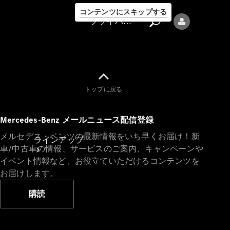
コンテンツにスキップする
プライバシーポリシー
トップに戻る
プライバシ
Mercedes-Benz メールニュース配信登録
ーポリシー
メルセデス・ベンツの最新情報をいち早くお届け！新
ラインアップ
車/中古車の情報、サービスのご案内、キャンペーンや
イベント情報など、お役立ていただけるコンテンツを
お届けします。
購読
Mercedes-Benz