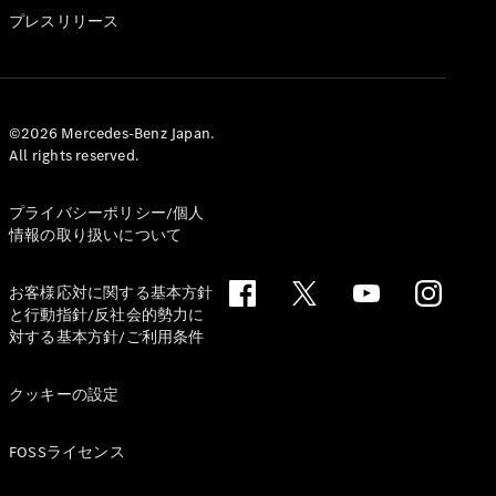
GLS
プレスリリース
G-
電気
Class
G-Class
試乗リクエ
©2026 Mercedes-Benz Japan.
All rights reserved.
スト
オンライン
ショールー
プライバシーポリシー/個人
ム
情報の取り扱いについて
Stationwagon
お客様応対に関する基本方針
と行動指針/反社会的勢力に
対する基本方針/ご利用条件
クッキーの設定
All
Stationwagon
FOSSライセンス
CLA
Shooting
New
電気