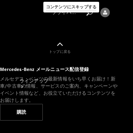
コンテンツにスキップする
プライバシーポリシー
トップに戻る
プライバシ
Mercedes-Benz メールニュース配信登録
ーポリシー
メルセデス・ベンツの最新情報をいち早くお届け！新
ラインアップ
車/中古車の情報、サービスのご案内、キャンペーンや
イベント情報など、お役立ていただけるコンテンツを
お届けします。
購読
Mercedes-Benz