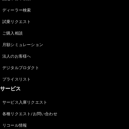
Sedan
E-Class
ディーラー検索
Sedan
S-Class
試乗リクエスト
New
Sedan
S-Class
ご購入相談
Sedan
New
Long
月額シミュレーション
Mercedes-
Maybach
New
法人のお客様へ
S-Class
デジタルプロダクト
試乗リクエ
プライスリスト
スト
サービス
オンライン
ショールー
ム
サービス入庫リクエスト
SUV
各種リクエスト/お問い合わせ
リコール情報