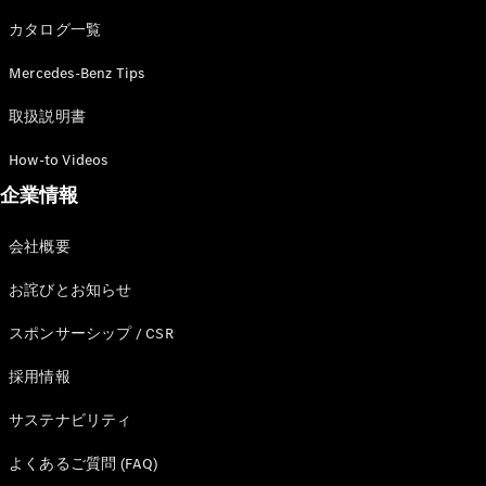
カタログ一覧
Mercedes-Benz Tips
All SUV
EQA
電気
取扱説明書
EQE
電気
SUV
How-to Videos
EQS
電気
企業情報
SUV
Mercedes-
Maybach
電気
会社概要
EQS SUV
GLA
お詫びとお知らせ
GLB
GLC
スポンサーシップ / CSR
GLC Coupé
GLE
採用情報
GLE Coupé
サステナビリティ
GLS
Mercedes-
よくあるご質問 (FAQ)
Maybach