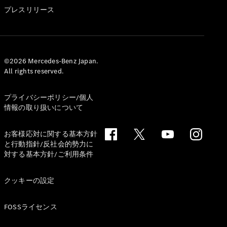
GLS
プレスリリース
G-
電気
Class
G-Class
試乗リクエ
©2026 Mercedes-Benz Japan.
All rights reserved.
スト
オンライン
ショールー
プライバシーポリシー/個人
ム
情報の取り扱いについて
Stationwagon
お客様応対に関する基本方針
と行動指針/反社会的勢力に
対する基本方針/ご利用条件
クッキーの設定
All
Stationwagon
FOSSライセンス
CLA
Shooting
New
電気