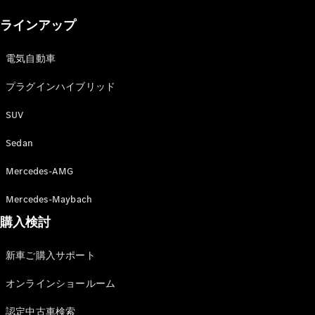
New models
ラインアップ
電気自動車モデル
プラグインハイブリッドモデル
電気自動車
プラグインハイブリッド
Sedan
SUV
Sedan
Mercedes-AMG
All Sedan
Mercedes-Maybach
CLA
購入検討
電気
Sedan
CLA
New
新車ご購入サポート
Sedan
C-Class
オンラインショールーム
Sedan
EQS
電気
認定中古車検索