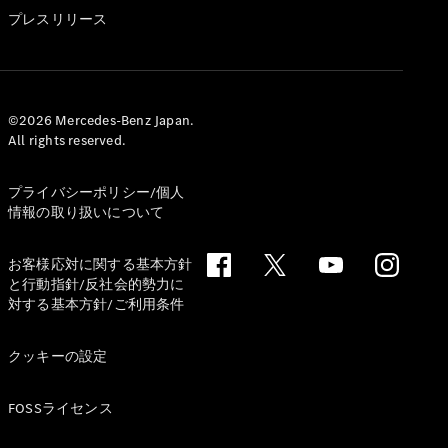
GLS
プレスリリース
G-
電気
Class
G-Class
試乗リクエ
©2026 Mercedes-Benz Japan.
All rights reserved.
スト
オンライン
ショールー
プライバシーポリシー/個人
ム
情報の取り扱いについて
Stationwagon
お客様応対に関する基本方針
と行動指針/反社会的勢力に
対する基本方針/ご利用条件
クッキーの設定
All
Stationwagon
FOSSライセンス
CLA
Shooting
New
電気