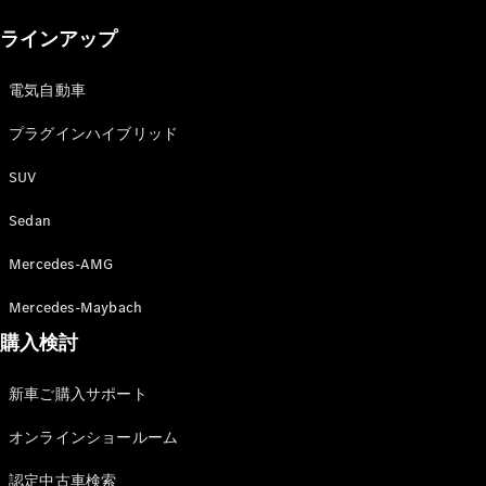
New models
ラインアップ
電気自動車モデル
プラグインハイブリッドモデル
電気自動車
プラグインハイブリッド
Sedan
SUV
Sedan
Mercedes-AMG
All Sedan
Mercedes-Maybach
CLA
購入検討
電気
Sedan
CLA
New
新車ご購入サポート
Sedan
C-Class
オンラインショールーム
Sedan
EQS
電気
認定中古車検索