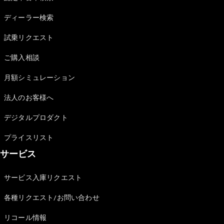
Sedan
E-Class
ディーラー検索
Sedan
S-Class
試乗リクエスト
New
Sedan
S-Class
ご購入相談
Sedan
New
Long
月額シミュレーション
Mercedes-
Maybach
New
法人のお客様へ
S-Class
デジタルプロダクト
試乗リクエ
プライスリスト
スト
サービス
オンライン
ショールー
ム
サービス入庫リクエスト
SUV
各種リクエスト/お問い合わせ
リコール情報