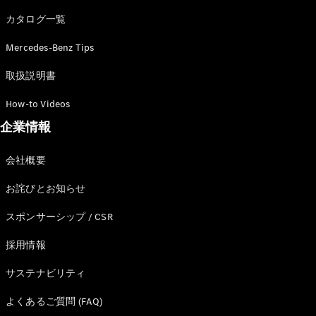
カタログ一覧
Mercedes-Benz Tips
All SUV
EQA
電気
取扱説明書
EQE
電気
SUV
How-to Videos
EQS
電気
企業情報
SUV
Mercedes-
Maybach
電気
会社概要
EQS SUV
GLA
お詫びとお知らせ
GLB
GLC
スポンサーシップ / CSR
GLC Coupé
GLE
採用情報
GLE Coupé
サステナビリティ
GLS
Mercedes-
よくあるご質問 (FAQ)
Maybach