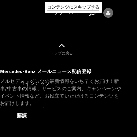
コンテンツにスキップする
プライバシーポリシー
トップに戻る
プライバシ
Mercedes-Benz メールニュース配信登録
ーポリシー
メルセデス・ベンツの最新情報をいち早くお届け！新
ラインアップ
車/中古車の情報、サービスのご案内、キャンペーンや
イベント情報など、お役立ていただけるコンテンツを
お届けします。
購読
Mercedes-Benz