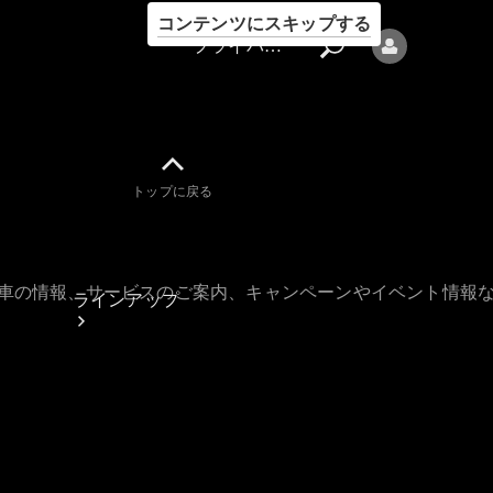
コンテンツにスキップする
プライバシーポリシー
トップに戻る
プライバシ
ーポリシー
古車の情報、サービスのご案内、キャンペーンやイベント情報
ラインアップ
Mercedes-Benz