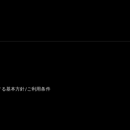
GLS
G-
電気
Class
G-Class
試乗リクエ
スト
オンライン
ショールー
ム
Stationwagon
する基本方針/ご利用条件
All
Stationwagon
CLA
Shooting
New
電気