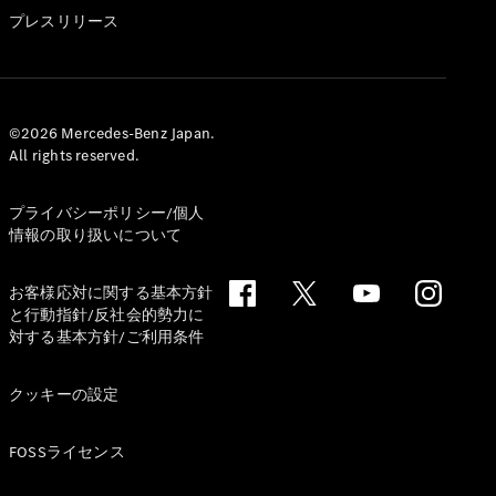
GLS
プレスリリース
G-
電気
Class
G-Class
試乗リクエ
©2026 Mercedes-Benz Japan.
All rights reserved.
スト
オンライン
ショールー
プライバシーポリシー/個人
ム
情報の取り扱いについて
Stationwagon
お客様応対に関する基本方針
と行動指針/反社会的勢力に
対する基本方針/ご利用条件
クッキーの設定
All
Stationwagon
FOSSライセンス
CLA
Shooting
New
電気