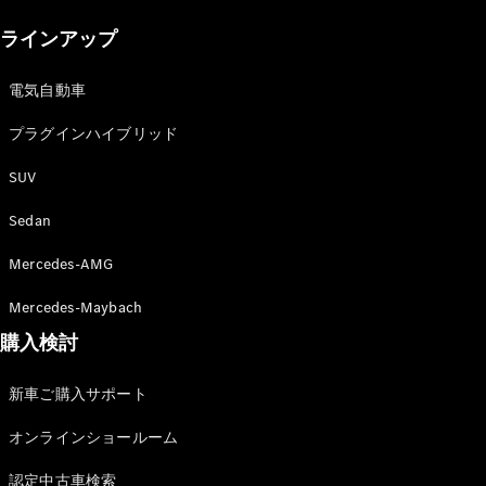
New models
ラインアップ
電気自動車モデル
プラグインハイブリッドモデル
電気自動車
プラグインハイブリッド
Sedan
SUV
Sedan
Mercedes-AMG
All Sedan
Mercedes-Maybach
CLA
購入検討
電気
Sedan
CLA
New
新車ご購入サポート
Sedan
C-Class
オンラインショールーム
Sedan
EQS
電気
認定中古車検索