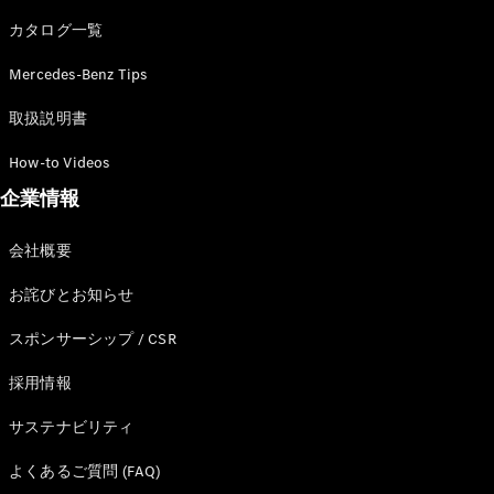
カタログ一覧
Mercedes-Benz Tips
All SUV
EQA
電気
取扱説明書
EQE
電気
SUV
How-to Videos
EQS
電気
企業情報
SUV
Mercedes-
Maybach
電気
会社概要
EQS SUV
GLA
お詫びとお知らせ
GLB
GLC
スポンサーシップ / CSR
GLC Coupé
GLE
採用情報
GLE Coupé
サステナビリティ
GLS
Mercedes-
よくあるご質問 (FAQ)
Maybach