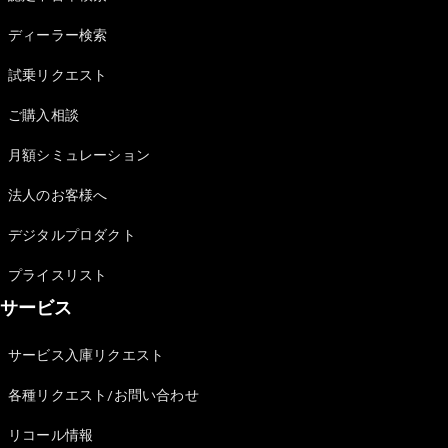
Sedan
E-Class
ディーラー検索
Sedan
S-Class
試乗リクエスト
New
Sedan
S-Class
ご購入相談
Sedan
New
Long
月額シミュレーション
Mercedes-
Maybach
New
法人のお客様へ
S-Class
デジタルプロダクト
試乗リクエ
プライスリスト
スト
サービス
オンライン
ショールー
ム
サービス入庫リクエスト
SUV
各種リクエスト/お問い合わせ
リコール情報