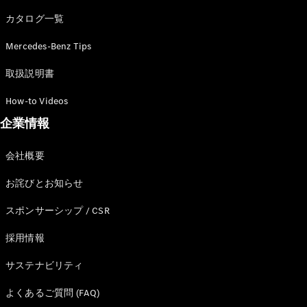
カタログ一覧
Mercedes-Benz Tips
All SUV
EQA
電気
取扱説明書
EQE
電気
SUV
How-to Videos
EQS
電気
企業情報
SUV
Mercedes-
Maybach
電気
会社概要
EQS SUV
GLA
お詫びとお知らせ
GLB
GLC
スポンサーシップ / CSR
GLC Coupé
GLE
採用情報
GLE Coupé
サステナビリティ
GLS
Mercedes-
よくあるご質問 (FAQ)
Maybach