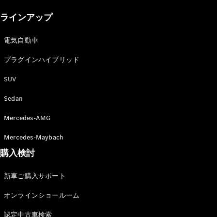
New models
ラインアップ
電気自動車モデル
プラグインハイブリッドモデル
電気自動車
プラグインハイブリッド
Sedan
SUV
Sedan
Mercedes-AMG
All Sedan
Mercedes-Maybach
CLA
購入検討
電気
Sedan
CLA
New
新車ご購入サポート
Sedan
C-Class
オンラインショールーム
Sedan
EQS
電気
認定中古車検索