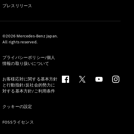
GLS
プレスリリース
G-
電気
Class
G-Class
試乗リクエ
©2026 Mercedes-Benz Japan.
All rights reserved.
スト
オンライン
ショールー
プライバシーポリシー/個人
ム
情報の取り扱いについて
Stationwagon
お客様応対に関する基本方針
と行動指針/反社会的勢力に
対する基本方針/ご利用条件
クッキーの設定
All
Stationwagon
FOSSライセンス
CLA
Shooting
New
電気