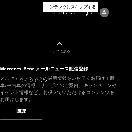
コンテンツにスキップする
プライバシーポリシー
トップに戻る
プライバシ
Mercedes-Benz メールニュース配信登録
ーポリシー
メルセデス・ベンツの最新情報をいち早くお届け！新
ラインアップ
車/中古車の情報、サービスのご案内、キャンペーンや
イベント情報など、お役立ていただけるコンテンツを
お届けします。
購読
Mercedes-Benz