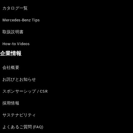
カタログ一覧
Mercedes-Benz Tips
All SUV
EQA
電気
取扱説明書
EQE
電気
SUV
How-to Videos
EQS
電気
企業情報
SUV
Mercedes-
Maybach
電気
会社概要
EQS SUV
GLA
お詫びとお知らせ
GLB
GLC
スポンサーシップ / CSR
GLC Coupé
GLE
採用情報
GLE Coupé
サステナビリティ
GLS
Mercedes-
よくあるご質問 (FAQ)
Maybach