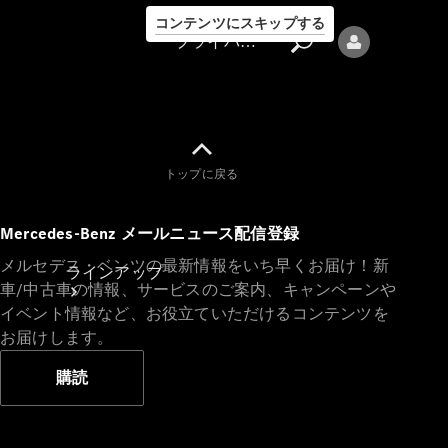
コンテンツにスキップする
プライバシーポリシー
トップに戻る
プライバシ
Mercedes-Benz メールニュース配信登録
ーポリシー
メルセデス・ベンツの最新情報をいち早くお届け！新
ラインアップ
車/中古車の情報、サービスのご案内、キャンペーンや
イベント情報など、お役立ていただけるコンテンツを
お届けします。
購読
Mercedes-Benz