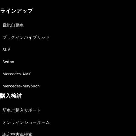
New models
ラインアップ
電気自動車モデル
プラグインハイブリッドモデル
電気自動車
プラグインハイブリッド
Sedan
SUV
Sedan
Mercedes-AMG
All Sedan
Mercedes-Maybach
CLA
購入検討
電気
Sedan
CLA
New
新車ご購入サポート
Sedan
C-Class
オンラインショールーム
Sedan
EQS
電気
認定中古車検索