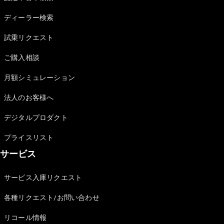
Sedan
E-Class
ディーラー検索
Sedan
S-Class
試乗リクエスト
New
Sedan
S-Class
ご購入相談
Sedan
New
Long
月額シミュレーション
Mercedes-
Maybach
New
法人のお客様へ
S-Class
デジタルプロダクト
試乗リクエ
プライスリスト
スト
サービス
オンライン
ショールー
ム
サービス入庫リクエスト
SUV
各種リクエスト/お問い合わせ
リコール情報