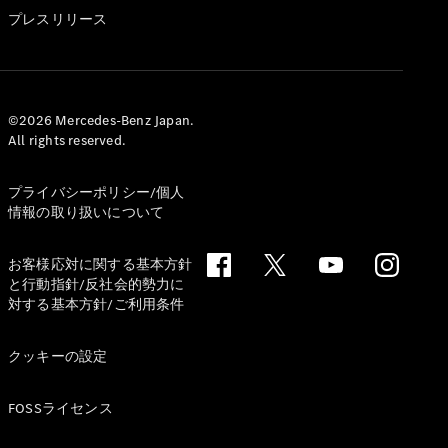
GLS
プレスリリース
G-
電気
Class
G-Class
試乗リクエ
©2026 Mercedes-Benz Japan.
All rights reserved.
スト
オンライン
ショールー
プライバシーポリシー/個人
ム
情報の取り扱いについて
Stationwagon
お客様応対に関する基本方針
と行動指針/反社会的勢力に
対する基本方針/ご利用条件
クッキーの設定
All
Stationwagon
FOSSライセンス
CLA
Shooting
New
電気