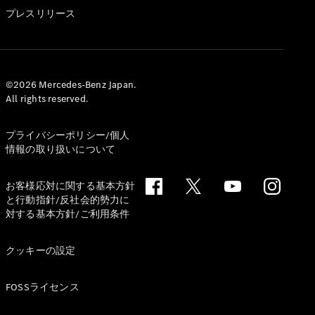
GLS
プレスリリース
G-
電気
Class
G-Class
試乗リクエ
©2026 Mercedes-Benz Japan.
All rights reserved.
スト
オンライン
ショールー
プライバシーポリシー/個人
ム
情報の取り扱いについて
Stationwagon
お客様応対に関する基本方針
と行動指針/反社会的勢力に
対する基本方針/ご利用条件
クッキーの設定
All
Stationwagon
FOSSライセンス
CLA
Shooting
New
電気