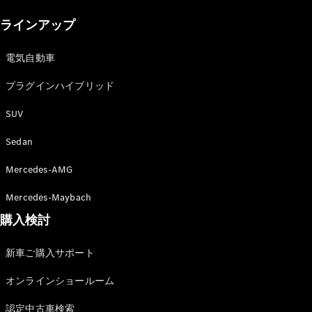
New models
ラインアップ
電気自動車モデル
プラグインハイブリッドモデル
電気自動車
プラグインハイブリッド
Sedan
SUV
Sedan
Mercedes-AMG
All Sedan
Mercedes-Maybach
CLA
購入検討
電気
Sedan
CLA
New
新車ご購入サポート
Sedan
C-Class
オンラインショールーム
Sedan
EQS
電気
認定中古車検索