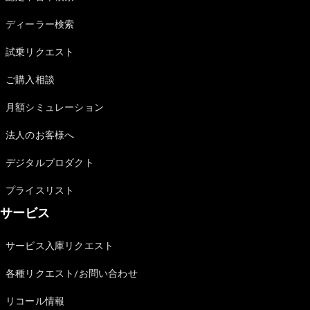
Sedan
E-Class
ディーラー検索
Sedan
S-Class
試乗リクエスト
New
Sedan
S-Class
ご購入相談
Sedan
New
Long
月額シミュレーション
Mercedes-
Maybach
New
法人のお客様へ
S-Class
デジタルプロダクト
試乗リクエ
プライスリスト
スト
サービス
オンライン
ショールー
ム
サービス入庫リクエスト
SUV
各種リクエスト/お問い合わせ
リコール情報