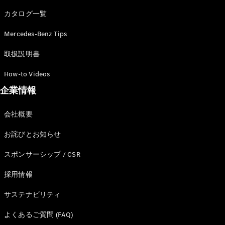
カタログ一覧
Mercedes-Benz Tips
All SUV
EQA
電気
取扱説明書
EQE
電気
SUV
How-to Videos
EQS
電気
企業情報
SUV
Mercedes-
Maybach
電気
会社概要
EQS SUV
GLA
お詫びとお知らせ
GLB
GLC
スポンサーシップ / CSR
GLC Coupé
GLE
採用情報
GLE Coupé
サステナビリティ
GLS
Mercedes-
よくあるご質問 (FAQ)
Maybach