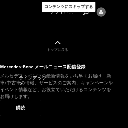
コンテンツにスキップする
プライバシーポリシー
トップに戻る
プライバシ
Mercedes-Benz メールニュース配信登録
ーポリシー
メルセデス・ベンツの最新情報をいち早くお届け！新
ラインアップ
車/中古車の情報、サービスのご案内、キャンペーンや
イベント情報など、お役立ていただけるコンテンツを
お届けします。
購読
Mercedes-Benz