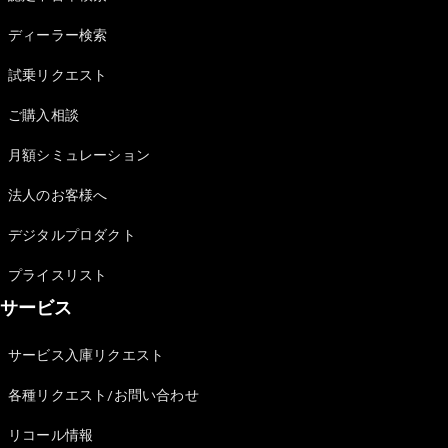
Sedan
E-Class
ディーラー検索
Sedan
S-Class
試乗リクエスト
New
Sedan
S-Class
ご購入相談
Sedan
New
Long
月額シミュレーション
Mercedes-
Maybach
New
法人のお客様へ
S-Class
デジタルプロダクト
試乗リクエ
プライスリスト
スト
サービス
オンライン
ショールー
ム
サービス入庫リクエスト
SUV
各種リクエスト/お問い合わせ
リコール情報