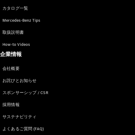
カタログ一覧
Mercedes-Benz Tips
All SUV
EQA
電気
取扱説明書
EQE
電気
SUV
How-to Videos
EQS
電気
企業情報
SUV
Mercedes-
Maybach
電気
会社概要
EQS SUV
GLA
お詫びとお知らせ
GLB
GLC
スポンサーシップ / CSR
GLC Coupé
GLE
採用情報
GLE Coupé
サステナビリティ
GLS
Mercedes-
よくあるご質問 (FAQ)
Maybach