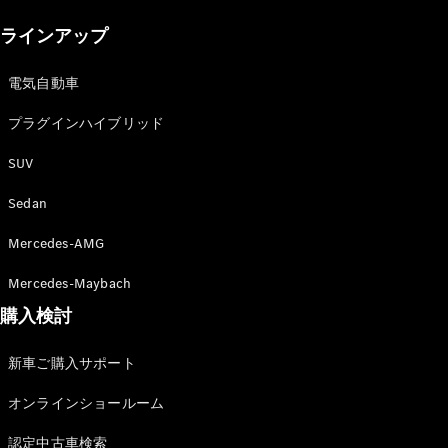
New models
ラインアップ
電気自動車モデル
プラグインハイブリッドモデル
電気自動車
プラグインハイブリッド
Sedan
SUV
Sedan
Mercedes-AMG
All Sedan
Mercedes-Maybach
CLA
購入検討
電気
Sedan
CLA
New
新車ご購入サポート
Sedan
C-Class
オンラインショールーム
Sedan
EQS
電気
認定中古車検索