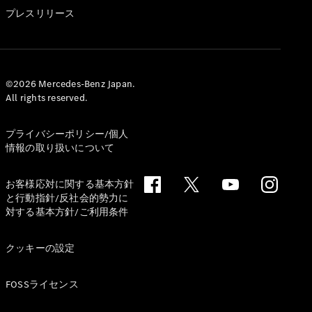
GLS
プレスリリース
G-
電気
Class
G-Class
試乗リクエ
©2026 Mercedes-Benz Japan.
All rights reserved.
スト
オンライン
ショールー
プライバシーポリシー/個人
ム
情報の取り扱いについて
Stationwagon
お客様応対に関する基本方針
と行動指針/反社会的勢力に
対する基本方針/ご利用条件
クッキーの設定
All
Stationwagon
FOSSライセンス
CLA
Shooting
New
電気