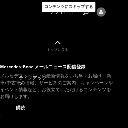
コンテンツにスキップする
プライバシーポリシー
トップに戻る
プライバシ
Mercedes-Benz メールニュース配信登録
ーポリシー
メルセデス・ベンツの最新情報をいち早くお届け！新
ラインアップ
車/中古車の情報、サービスのご案内、キャンペーンや
イベント情報など、お役立ていただけるコンテンツを
お届けします。
購読
Mercedes-Benz