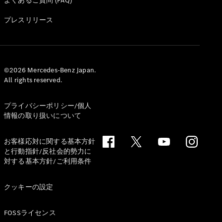
よくあるご質問 (FAQ)
All Coupé
CLE Coupé
プレスリリース
Mercedes-
AMG GT
Coupé
Mercedes-
AMG GT 4-
©2026 Mercedes-Benz Japan.
Door-Coupé
All rights reserved.
Mercedes-
AMG GT
New
電気
プライバシーポリシー/個人
4-Door-
情報の取り扱いについて
Coupé
お客様応対に関する基本方針
試乗リクエ
と行動指針/反社会的勢力に
スト
対する基本方針/ご利用条件
オンライン
ショールー
クッキーの設定
ム
Cabriolet/Roadster
FOSSライセンス