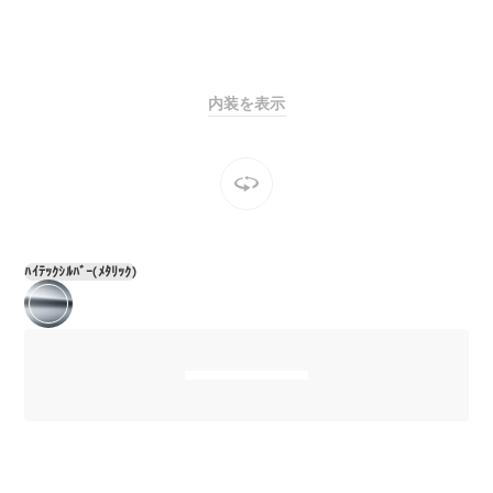
Sedan
E-Class
Sedan
S-Class
New
Sedan
内装を表示
S-Class
Sedan
New
Long
Mercedes-
Maybach
New
S-Class
ﾊｲﾃｯｸｼﾙﾊﾞｰ(ﾒﾀﾘｯｸ)
試乗リクエ
スト
オンライン
ショールー
ム
SUV