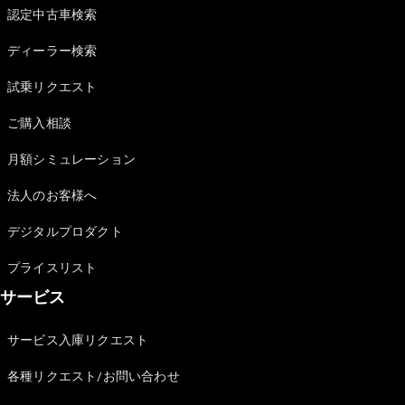
Brake
認定中古車検索
CLA
Shooting
New
ディーラー検索
Brake
C-Class
試乗リクエスト
Stationwagon
ご購入相談
C-Class All-
Terrain
月額シミュレーション
E-Class
Stationwagon
法人のお客様へ
E-Class All-
Terrain
デジタルプロダクト
試乗リクエ
プライスリスト
スト
サービス
オンライン
ショールー
サービス入庫リクエスト
ム
Compact
各種リクエスト/お問い合わせ