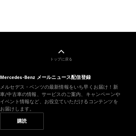
All SUV
EQA
電気
EQE
電気
SUV
EQS
電気
SUV
トップに戻る
Mercedes-
Maybach
電気
EQS SUV
Mercedes-Benz メールニュース配信登録
GLA
GLB
メルセデス・ベンツの最新情報をいち早くお届け！新
GLC
車/中古車の情報、サービスのご案内、キャンペーンや
GLC Coupé
イベント情報など、お役立ていただけるコンテンツを
GLE
お届けします。
GLE Coupé
GLS
購読
Mercedes-
Maybach