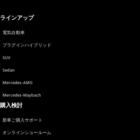
GLS
G-
電気
Class
ラインアップ
G-Class
電気自動車
試乗リクエ
スト
プラグインハイブリッド
オンライン
SUV
ショールー
ム
Sedan
Stationwagon
Mercedes-AMG
Mercedes-Maybach
購入検討
All
新車ご購入サポート
Stationwagon
CLA
オンラインショールーム
Shooting
New
電気