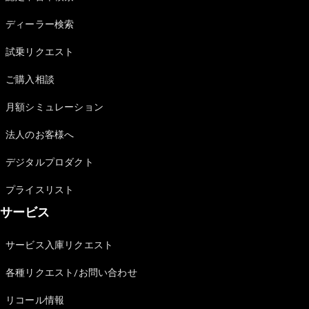
Sedan
E-Class
ディーラー検索
Sedan
S-Class
試乗リクエスト
New
Sedan
S-Class
ご購入相談
Sedan
New
Long
月額シミュレーション
Mercedes-
Maybach
New
法人のお客様へ
S-Class
デジタルプロダクト
試乗リクエ
プライスリスト
スト
サービス
オンライン
ショールー
ム
サービス入庫リクエスト
SUV
各種リクエスト/お問い合わせ
リコール情報