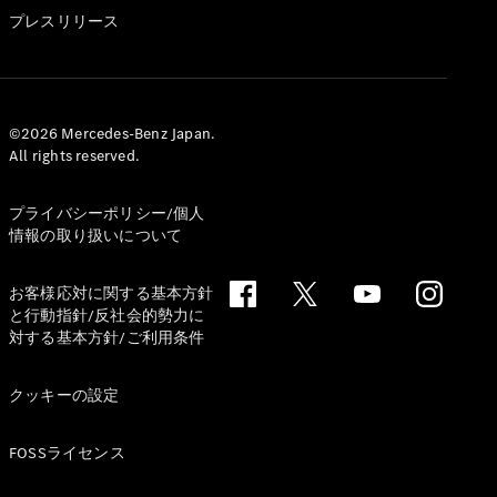
GLS
プレスリリース
G-
電気
Class
G-Class
試乗リクエ
©2026 Mercedes-Benz Japan.
All rights reserved.
スト
オンライン
ショールー
プライバシーポリシー/個人
ム
情報の取り扱いについて
Stationwagon
お客様応対に関する基本方針
と行動指針/反社会的勢力に
対する基本方針/ご利用条件
クッキーの設定
All
Stationwagon
FOSSライセンス
CLA
Shooting
New
電気