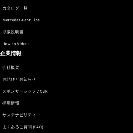
カタログ一覧
Mercedes-Benz Tips
All SUV
EQA
電気
取扱説明書
EQE
電気
SUV
How-to Videos
EQS
電気
企業情報
SUV
Mercedes-
Maybach
電気
会社概要
EQS SUV
GLA
お詫びとお知らせ
GLB
GLC
スポンサーシップ / CSR
GLC Coupé
GLE
採用情報
GLE Coupé
サステナビリティ
GLS
Mercedes-
よくあるご質問 (FAQ)
Maybach