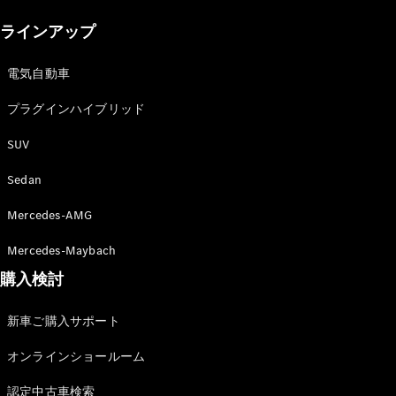
New models
ラインアップ
電気自動車モデル
プラグインハイブリッドモデル
電気自動車
プラグインハイブリッド
Sedan
SUV
Sedan
Mercedes-AMG
All Sedan
Mercedes-Maybach
CLA
購入検討
電気
Sedan
CLA
New
新車ご購入サポート
Sedan
C-Class
オンラインショールーム
Sedan
EQS
電気
認定中古車検索