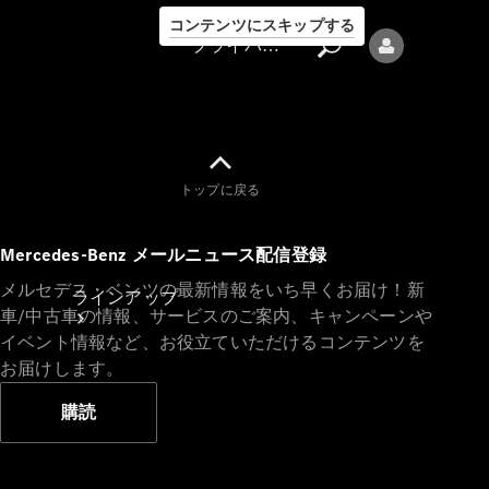
コンテンツにスキップする
プライバシーポリシー
トップに戻る
プライバシ
Mercedes-Benz メールニュース配信登録
ーポリシー
メルセデス・ベンツの最新情報をいち早くお届け！新
ラインアップ
車/中古車の情報、サービスのご案内、キャンペーンや
イベント情報など、お役立ていただけるコンテンツを
お届けします。
購読
Mercedes-Benz