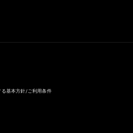
GLS
G-
電気
Class
G-Class
試乗リクエ
スト
オンライン
ショールー
ム
Stationwagon
する基本方針/ご利用条件
All
Stationwagon
CLA
Shooting
New
電気