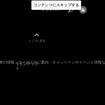
コンテンツにスキップする
プライバシーポリシー
トップに戻る
プライバシ
ーポリシー
古車の情報、サービスのご案内、キャンペーンやイベント情報
ラインアップ
Mercedes-Benz