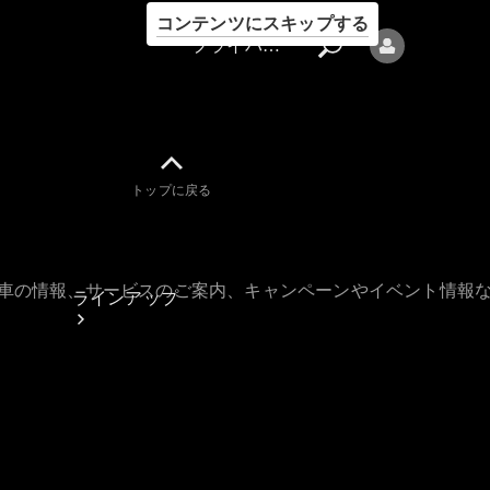
コンテンツにスキップする
プライバシーポリシー
トップに戻る
プライバシ
ーポリシー
古車の情報、サービスのご案内、キャンペーンやイベント情報
ラインアップ
Mercedes-Benz