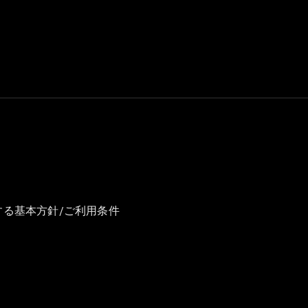
GLS
G-
電気
Class
G-Class
試乗リクエ
スト
オンライン
ショールー
ム
Stationwagon
する基本方針/ご利用条件
All
Stationwagon
CLA
Shooting
New
電気