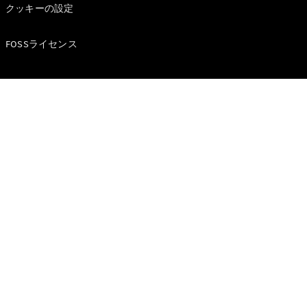
Brake
クッキーの設定
CLA
Shooting
New
FOSSライセンス
Brake
C-Class
Stationwagon
C-Class All-
Terrain
E-Class
Stationwagon
E-Class All-
Terrain
試乗リクエ
スト
オンライン
ショールー
ム
Compact