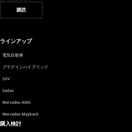
New models
購読
電気自動車モデル
プラグインハイブリッドモデル
Sedan
ラインアップ
電気自動車
プラグインハイブリッド
SUV
All Sedan
CLA
Sedan
電気
Sedan
CLA
Mercedes-AMG
New
Sedan
C-Class
Mercedes-Maybach
Sedan
購入検討
EQS
電気