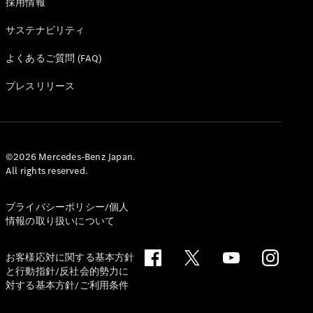
GLS
採用情報
G-
電気
サステナビリティ
Class
G-Class
よくあるご質問 (FAQ)
試乗リクエ
プレスリリース
スト
オンライン
ショールー
ム
©2026 Mercedes-Benz Japan.
Stationwagon
All rights reserved.
プライバシーポリシー/個人
情報の取り扱いについて
お客様応対に関する基本方針
All
と行動指針/反社会的勢力に
Stationwagon
対する基本方針/ご利用条件
CLA
Shooting
New
電気