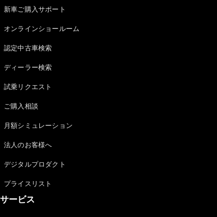
Sedan
新車ご購入サポート
E-Class
Sedan
オンラインショールーム
S-Class
New
Sedan
認定中古車検索
S-Class
Sedan
New
ディーラー検索
Long
Mercedes-
試乗リクエスト
Maybach
New
S-Class
ご購入相談
月額シミュレーション
試乗リクエ
スト
法人のお客様へ
オンライン
ショールー
デジタルプロダクト
ム
SUV
プライスリスト
サービス