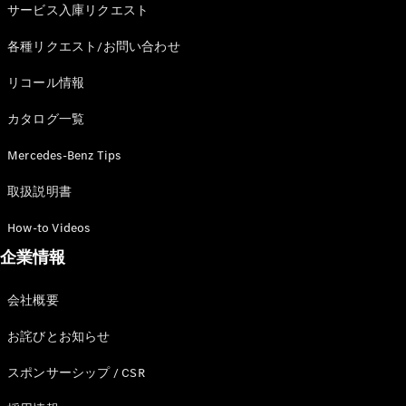
サービス入庫リクエスト
各種リクエスト/お問い合わせ
All SUV
リコール情報
EQA
電気
EQE
電気
カタログ一覧
SUV
EQS
電気
Mercedes-Benz Tips
SUV
Mercedes-
取扱説明書
Maybach
電気
EQS SUV
How-to Videos
GLA
企業情報
GLB
GLC
GLC Coupé
会社概要
GLE
GLE Coupé
お詫びとお知らせ
GLS
Mercedes-
スポンサーシップ / CSR
Maybach