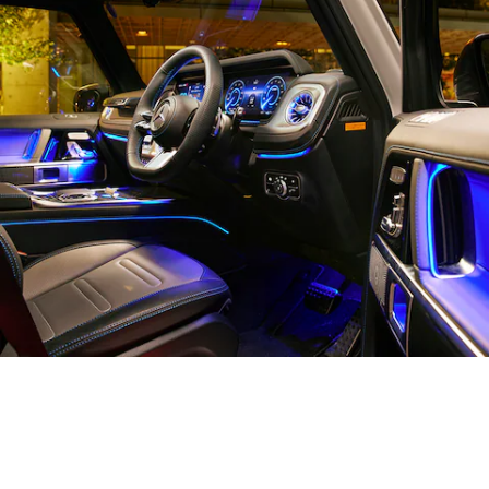
All
Cabriolet/Roadster
CLE
Cabriolet
Mercedes-
AMG SL
Roadster
Mercedes-
Maybach SL
試乗リクエ
スト
オンライン
ショールー
ム
Mini Van