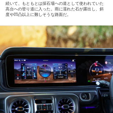
続いて、もともとは採石場への道として使われていた
高台への登り道に入った。雨に濡れた石が露出し、斜
デザイン＆
度や凹凸以上に難しそうな路面だ。
コンセプト
カー
サステナビ
リティ
スポンサー
シップ /
CSR
メルセデ
ス・ベン
ツ