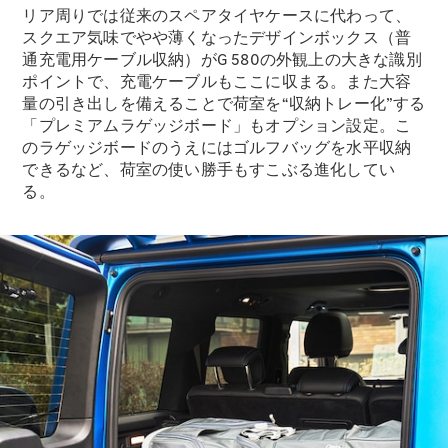
リア周りでは従来のスペアタイヤケースに代わって、
スクエア気味でやや薄くなったデザインボックス（普
通充電用ケーブル収納）がG 580の外観上の大きな識別
ポイントで、充電ケーブルもここに収まる。また大容
量の引き出しを備えることで荷室を“収納トレー化”する
「プレミアムラゲッジボード」もオプション設定。こ
V-Class
のラゲッジボードのうえにはゴルフバッグを水平収納
できるなど、荷室の使い勝手もすこぶる進化してい
試乗リクエ
る。
スト
オンライン
ショールー
ム
試乗リクエスト
オンラインショールーム