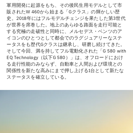
New models
軍用開発に起源をもち、その後民生用モデルとして市
販されたW 460から始まる「Gクラス」の輝かしい歴
電気自動車モデル
史。2018年にはフルモデルチェンジを果たした第3世代
プラグインハイブリッドモデル
が世界を席巻した。地上のあらゆる路面を走行可能と
する究極の走破性と同時に、メルセデス・ベンツのア
イコンのひとつとして都会でのラグジュアリーなステ
Sedan
ータスをも歴代Gクラスは継承し、研磨し続けてきた。
そして今回、満を持してフル電動化された「G 580 with
EQ Technology（以下G 580）」は、オフロードにおけ
る走行性能のみならず、自動車と人間および環境との
関係性を新たな高みにまで押し上げる1台として新たな
ステータスを確立している。
All Sedan
CLA
電気
Sedan
CLA
New
Sedan
C-Class
Sedan
EQS
電気