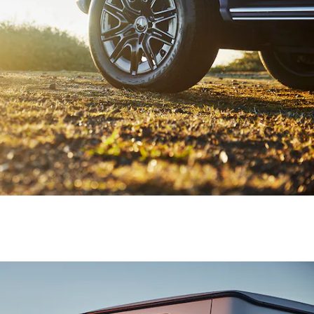
GLS
G-
電気
Class
G-Class
試乗リクエ
スト
オンライン
ショールー
ム
Stationwagon
All
Stationwagon
CLA
Shooting
New
電気