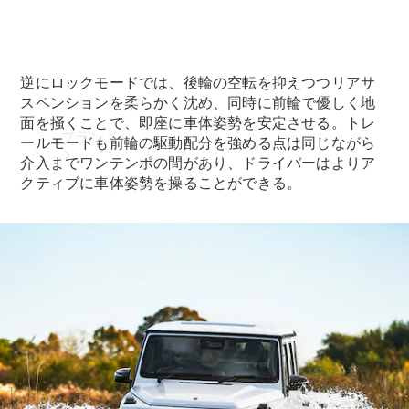
逆にロックモードでは、後輪の空転を抑えつつリアサ
スペンションを柔らかく沈め、同時に前輪で優しく地
面を掻くことで、即座に車体姿勢を安定させる。トレ
ブランド
ールモードも前輪の駆動配分を強める点は同じながら
介入までワンテンポの間があり、ドライバーはよりア
クティブに車体姿勢を操ることができる。
ブランド