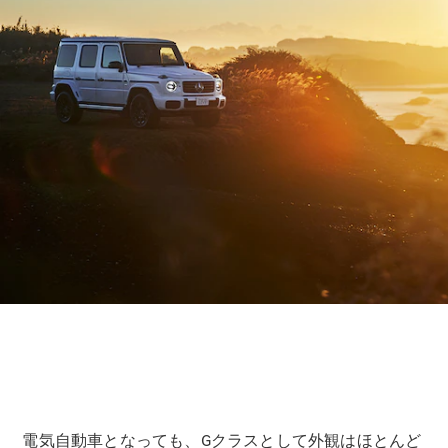
Sedan
E-Class
Sedan
S-Class
New
Sedan
S-Class
Sedan
New
Long
Mercedes-
Maybach
New
S-Class
試乗リクエ
スト
オンライン
ショールー
ム
SUV
電気自動車となっても、Gクラスとして外観はほとんど