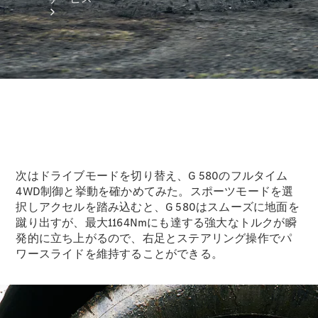
アフターサ
ービス
メルセデス
次はドライブモードを切り替え、G 580のフルタイム
の電気自動
4WD制御と挙動を確かめてみた。スポーツモードを選
車を選ぶ理
択しアクセルを踏み込むと、G 580はスムーズに地面を
由
蹴り出すが、最大1164Nmにも達する強大なトルクが瞬
発的に立ち上がるので、右足とステアリング操作でパ
サービス入
ワースライドを維持することができる。
庫リクエス
ト
メンテナン
ス＆リペア