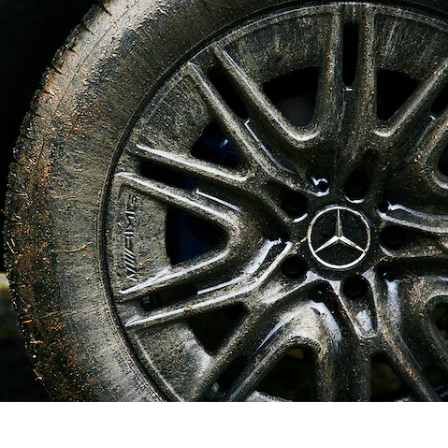
故障や事故
の際のサポ
ート
保険
Mercedes-
Benz Rent
Mercedes-
Benz アプリ
各種リクエ
スト/お問
い合わせ
取扱説明書