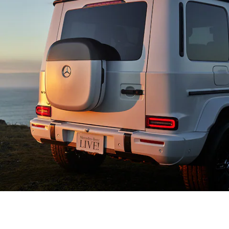
Brake
CLA
Shooting
New
Brake
C-Class
Stationwagon
C-Class All-
Terrain
E-Class
Stationwagon
E-Class All-
Terrain
試乗リクエ
スト
オンライン
ショールー
ム
Compact