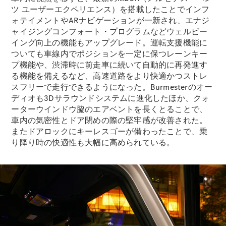
All Coupé
ツ ユーザーエクペリエンス）を搭載したことでインフ
CLE Coupé
ォテイメントやARナビゲーションが一新され、エナジ
Mercedes-
ャイジングコンフォート・プログラムなどウェルビー
AMG GT
イング向上の機能もアップグレード。運転支援機能に
Coupé
ついても車線内でポジションを一定に保つレーンキー
Mercedes-
プ機能や、渋滞時に前走車に続いて自動的に再発進す
AMG GT 4-
る機能を備えるなど、高速道路をより快適かつストレ
Door-Coupé
スフリーで走行できるようになった。Burmesterのオー
Mercedes-
ディオも3Dサラウンドシステムに進化したほか、クォ
AMG GT
New
電気
ーターウインドウ脇のエアベントを長くとることで、
4-Door-
Coupé
車内の気密性とドア閉めの際の堅牢感が改善された。
またドアロックにキーレスゴーが備わったことで、乗
り降り時の快適性も大幅に高められている。
試乗リクエ
スト
オンライン
ショールー
ム
Cabriolet/Roadster