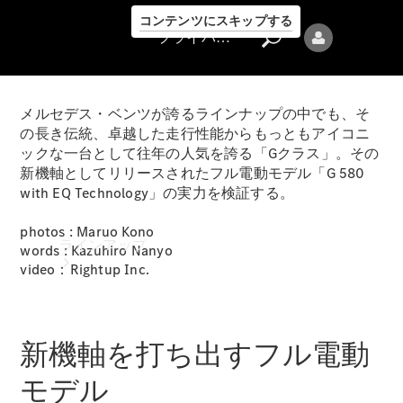
コンテンツにスキップする
プライバシーポリシー
メルセデス・ベンツが誇るラインナップの中でも、そ
の長き伝統、卓越した走行性能からもっともアイコニ
ックな一台として往年の人気を誇る「Gクラス」。その
新機軸としてリリースされたフル電動モデル「G 580
with EQ Technology」の実力を検証する。
プライバシ
ーポリシー
photos : Maruo Kono
ラインアップ
words : Kazuhiro Nanyo
video：Rightup Inc.
新機軸を打ち出すフル電動
モデル
Mercedes-Benz