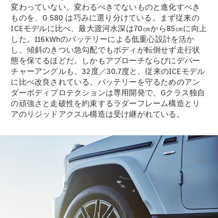
変わっていない。変わるべきでないものと進化すべき
ものを、G 580 は巧みに選り分けている。まず従来の
ICEモデルに比べ、最大渡河水深は70㎝から85㎝に向上
All SUV
した。116kWhのバッテリーによる低重心設計を活か
EQA
電気
し、傾斜のきつい急勾配でもボディが転倒せず走行状
EQE
態を保てるほどだ。しかもアプローチならびにデパー
電気
SUV
チャーアングルも、32度／30.7度と、従来のICEモデル
EQS
に比べ改良されている。バッテリーを守るためのアン
電気
SUV
ダーボディプロテクションは専用開発で、Gクラス独自
Mercedes-
の頑強さと走破性を約束するラダーフレーム構造とリ
Maybach
電気
アのリジッドアクスル構造は受け継がれている。
EQS SUV
GLA
GLB
GLC
GLC Coupé
GLE
GLE Coupé
GLS
Mercedes-
Maybach