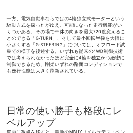
一方、電気自動車ならではの4輪独立式モーターという
駆動方式を採ったがゆえ、可能になった走行機能がい
All Compact
くつかある。その場で車体の向きを最大720度変えるこ
A-Class
とのできる「G-TURN」、そして最小回転半径を大幅に
B-Class
小さくする「G-STEERING」については、オフロード試
乗での様子を後述する。いずれも従来の4WD制御技術
では考えられなかったほど完全に4輪を独立かつ緻密に
試乗リクエ
制御できるため、剛柔いずれの路面コンディションで
スト
も走行性能は大きく刷新されている。
オンライン
ショールー
ム
Coupé
日常の使い勝手も格段にレ
ベルアップ
車内に視点を移すと、最新のMBUX（メルセデス・ベン