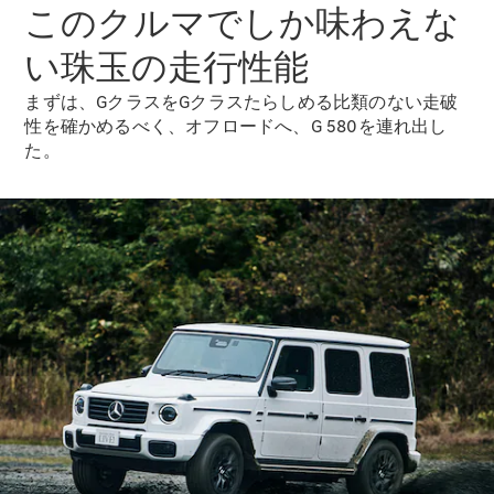
このクルマでしか味わえな
ショールー
ム
い珠玉の走行性能
認定中古車
検索
まずは、GクラスをGクラスたらしめる比類のない走破
性を確かめるべく、オフロードへ、G 580を連れ出し
た。
フェア・イ
ベント キャ
ンペーン
ファイナン
ス(リース/
ローン)
法人のお客
様へ
認定中古車
とは
買取サービ
ス
見積シミュ
レーション