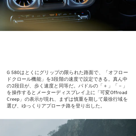
フェア・イ
ベント キャ
ンペーン
Mercedes-
Benz LIVE!
Mercedes-
Benz
STUDIO
TOKYO
G 580はとくにグリップの限られた路面で、「オフロー
ディーラー
ドクロール機能」を3段階の速度で設定できる。真ん中
検索
の2段目が、歩く速度と同等だ。パドルの「＋」「－」
ご購入相談
を操作するとメーターディスプレイ上に「可変Offroad
電気自動車
Creep」の表示が現れ、まずは慎重を期して最徐行域を
のご購入サ
選び、ゆっくりアプローチ路を登り出した。
ポート
デジタルコ
ンパニオン
限定車ライ
ンアップ