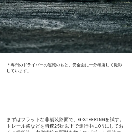
試乗リクエ
スト
デジタルプ
ロダクト
サービスプ
ログラム
アクセサ
リー/コレ
クション
まずはフラットな非舗装路面で、G-STEERINGを試す。
トレール路などを時速25㎞以下で走行中にONにしてお