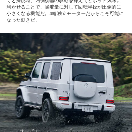
くと操舵時、内側後輪の駆動を抑えてピボット気味に
利かせることで、操舵量に対して回転半径が圧倒的に
Mercedes-
小さくなる機能だ。4輪独立モーターだからこそ可能に
Benz
なった動きだ。
Accessories
ウォールユ
ニット
Mercedes-
Benz
Collection
カーケア
サービス