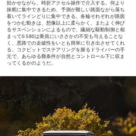
効かせながら、時折アクセル操作で介入する。何より
操舵に集中できるため、予測が難しい路面ながら落ち
着いてラインどりに集中できる。各輪それぞれが路面
をつかむ動きは、想像以上に柔らかく、またよく伸び
るサスペンションによるもので、繊細な駆動制御と相
まってG 580は乗員にいささかの不安も与えることな
く、悪路での走破性をいとも簡単に引き出させてくれ
る。コクピットでステアリングを握るドライバーの手
元で、あらゆる難条件が自然とコントロール下に収ま
ってくるかのようだ。