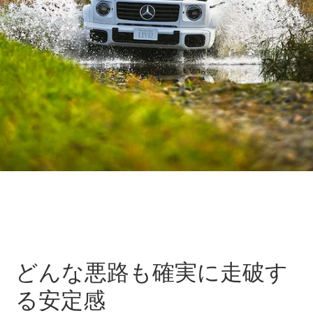
歴史とブラ
ンド
Mercedes-
AMG
Mercedes-
Maybach
ALL TIME
STARS
Defining
Class
テクノロ
ジー
どんな悪路も確実に走破す
る安定感