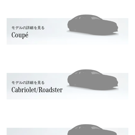
GLS
G-
電気
Class
G-Class
モデルの詳細を見る
Coupé
試乗リクエ
スト
オンライン
ショールー
ム
Stationwagon
モデルの詳細を見る
Cabriolet/Roadster
All
Stationwagon
CLA
Shooting
New
電気