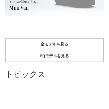
モデルの詳細を見る
Brake
Mini Van
CLA
Shooting
New
Brake
C-Class
Stationwagon
C-Class All-
Terrain
E-Class
全モデルを見る
Stationwagon
E-Class All-
EQモデルを見る
Terrain
トピックス
試乗リクエ
スト
オンライン
ショールー
ム
Compact