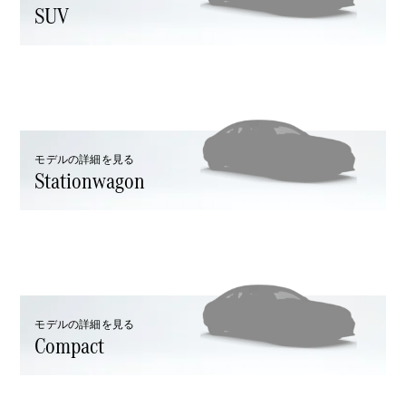
SUV
All SUV
EQA
電気
EQE
電気
SUV
EQS
電気
モデルの詳細を見る
SUV
Stationwagon
Mercedes-
Maybach
電気
EQS SUV
GLA
GLB
GLC
GLC Coupé
GLE
モデルの詳細を見る
GLE Coupé
Compact
GLS
Mercedes-
Maybach