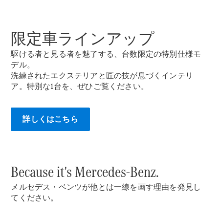
限定車ラインアップ
All Compact
駆ける者と見る者を魅了する、台数限定の特別仕様モ
A-Class
デル。
B-Class
洗練されたエクステリアと匠の技が息づくインテリ
ア。特別な1台を、ぜひご覧ください。
試乗リクエ
スト
詳しくはこちら
オンライン
ショールー
ム
Coupé
Because it's Mercedes-Benz.
メルセデス・ベンツが他とは一線を画す理由を発見し
てください。