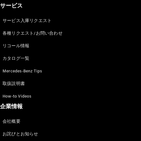
ショールー
サービス
ム
認定中古車
サービス入庫リクエスト
検索
各種リクエスト/お問い合わせ
フェア・イ
リコール情報
ベント キャ
ンペーン
カタログ一覧
ファイナン
ス(リース/
Mercedes-Benz Tips
ローン)
取扱説明書
法人のお客
様へ
How-to Videos
認定中古車
とは
企業情報
買取サービ
ス
会社概要
見積シミュ
レーション
お詫びとお知らせ