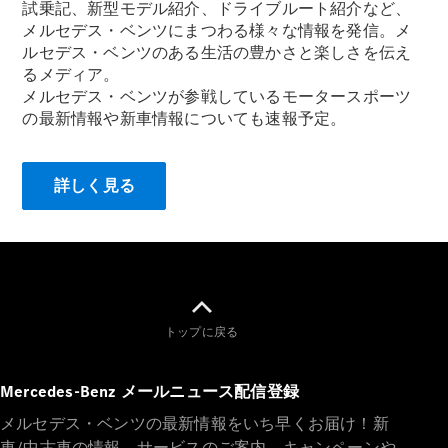
試乗記、新型モデル紹介、ドライブルート紹介など、
メルセデス・ベンツにまつわる様々な情報を発信。メ
ルセデス・ベンツのある生活の豊かさと楽しさを伝え
るメディア。
メルセデス・ベンツが参戦しているモータースポーツ
All
の最新情報や新車情報についても速報予定。
Cabriolet/Roadster
CLE
Cabriolet
Mercedes-
詳しく見る
AMG SL
Roadster
Mercedes-
Maybach SL
試乗リクエ
トップに戻る
スト
オンライン
ショールー
Mercedes-Benz メールニュース配信登録
ム
メルセデス・ベンツの最新情報をいち早くお届け！新
Mini Van
車/中古車の情報、サービスのご案内、キャンペーンや