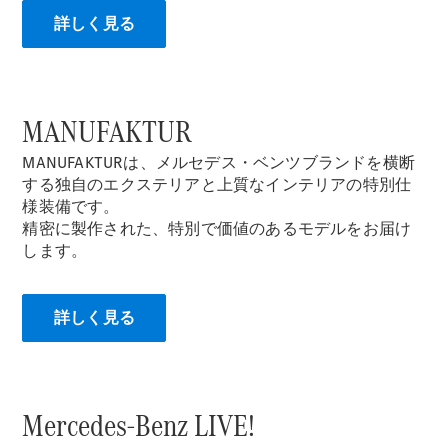
All Coupé
詳しく見る
CLE Coupé
Mercedes-
AMG GT
Coupé
Mercedes-
MANUFAKTUR
AMG GT 4-
Door-Coupé
MANUFAKTURは、メルセデス・ベンツブランドを横断
Mercedes-
する独自のエクステリアと上質なインテリアの特別仕
AMG GT
様装備です。
New
電気
4-Door-
精密に製作された、特別で価値のあるモデルをお届け
Coupé
します。
試乗リクエ
スト
詳しく見る
オンライン
ショールー
ム
Cabriolet/Roadster
Mercedes-Benz LIVE!