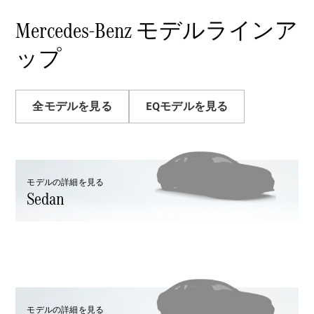
Sedan
E-Class
Mercedes-Benz モデルラインア
Sedan
S-Class
ップ
New
Sedan
S-Class
Sedan
New
Long
全モデルを見る
EQモデルを見る
Mercedes-
Maybach
New
S-Class
モデルの詳細を見る
試乗リクエ
Sedan
スト
オンライン
ショールー
ム
SUV
モデルの詳細を見る